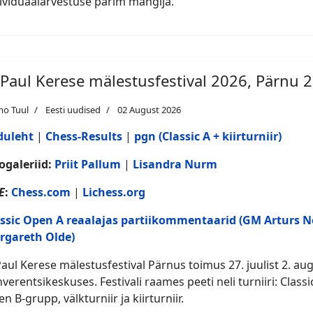
ividuaalarvestuse parim mängija.
 Paul Kerese mälestusfestival 2026, Pärnu 2
mo Tuul
Eesti uudised
02 August 2026
duleht
|
Chess-Results
|
pgn (Classic A + kiirturniir)
ogaleriid:
Priit Pallum
|
Lisandra Nurm
E
:
Chess.com
|
Lichess.org
assic Open A reaalajas partiikommentaarid (GM Arturs N
rgareth Olde)
Paul Kerese mälestusfestival Pärnus toimus 27. juulist 2. au
verentsikeskuses. Festivali raames peeti neli turniiri: Class
n B-grupp, välkturniir ja kiirturniir.