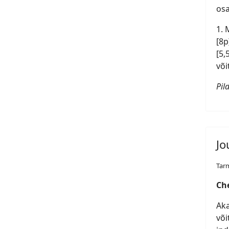
osa
1. 
[8p
[5,
või
Pil
Jo
Tar
Ch
Aka
või