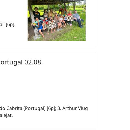
li [6p].
Portugal 02.08.
o Cabrita (Portugal) [6p]; 3. Arthur Vlug
alejat.