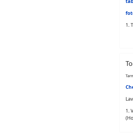
tab
fot
1. 
To
Tar
Ch
Lav
1. 
(Ho