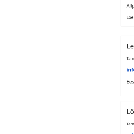
All
Loe
Ee
Tar
inf
Ees
Lõ
Tar