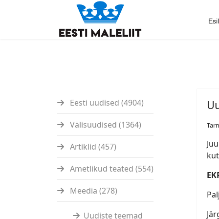
Esi
Eesti uudised (4904)
Uu
Välisuudised (1364)
Tar
Juu
Artiklid (457)
kut
Ametlikud teated (554)
EK
Meedia (278)
Pal
Jär
Uudiste teemad