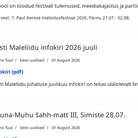
pool on toodud festivali tulemused, meediakajastus ja partii
 veel: 7. Paul Kerese mälestusfestival 2026, Pärnu 27.07.- 02.08.
sti Maleliidu infokiri 2026 juuli
mo Tuul
Eesti uudised
01 August 2026
okiri (pdf)
ti Maleliidu juhatuse juulikuu infokiri on leitav ülalolevalt lin
una-Muhu šahh-matt III, Simiste 28.07.
mo Tuul
Eesti uudised
01 August 2026