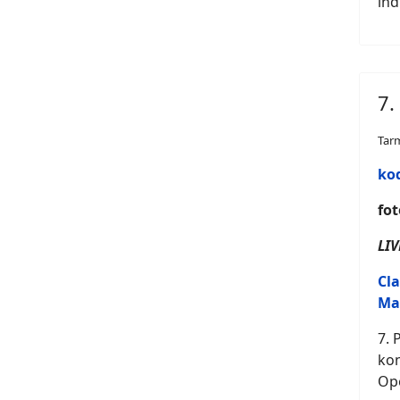
ind
7.
Tar
ko
fot
LIV
Cl
Ma
7. 
kon
Ope