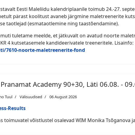
astavalt Eesti Maleliidu kalendriplaanile toimub 24.-27. sept
etult pärast koolitust avaneb järgmine maletreenerite kut
se taotlejad (esmataotlemine ning taastõendamine).
amuti tuletame meelde, et jätkuvalt on avatud noorte maletr
EKR 4 kutsetasemele kandideerivatele treeneritele. Lisainfo:
ti/7610-noorte-maletreenerite-fond
I Pranamat Academy 90+30, Läti 06.08. - 09.
mo Tuul
Välisuudised
06 August 2026
ess-Results
as toimuvatel võistlustel osalevad WIM Monika Tsõganova ja