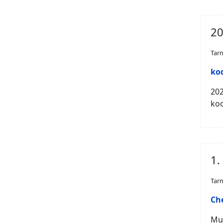
20
Tar
ko
202
koo
1.
Tar
Ch
Mur