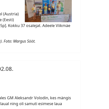
l (Austria)
e (Eesti)
 [3,5p]. Kokku 37 osalejat. Adeele Viikmäe
). Foto: Margus Sööt.
2.08.
ales GM Aleksandr Volodin, kes mängis
aual ning oli samuti esimese laua