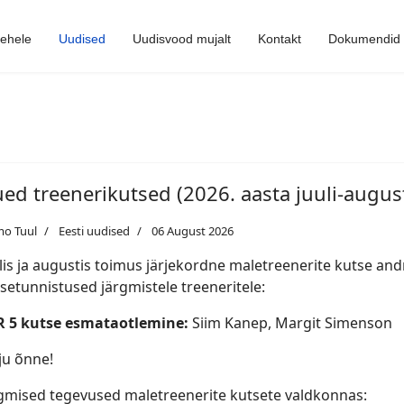
lehele
Uudised
Uudisvood mujalt
Kontakt
Dokumendid
ed treenerikutsed (2026. aasta juuli-augus
mo Tuul
Eesti uudised
06 August 2026
lis ja augustis toimus järjekordne maletreenerite kutse andm
setunnistused järgmistele treeneritele:
R 5 kutse esmataotlemine:
Siim Kanep, Margit Simenson
ju õnne!
gmised tegevused maletreenerite kutsete valdkonnas: