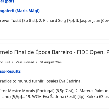
el (pdf)
ogalerii (Maris Mägi)
Trevor Tustit [8p 8-st]; 2. Richard Selg [7p]; 3. Jasper Jaan Jõevä
rneio Final de Época Barreiro - FIDE Open, 
mo Tuul
Välisuudised
01 August 2026
ess-Results
radios toimunud turniiril osales Eva Šadrina.
Vitor Mestre Morais (Portugal) [6,5p 7-st]; 2. Mateus Raimund
lland) [5,5p]... 19. WCM Eva Šadrina (Eesti) [4p]. Kokku 63 os