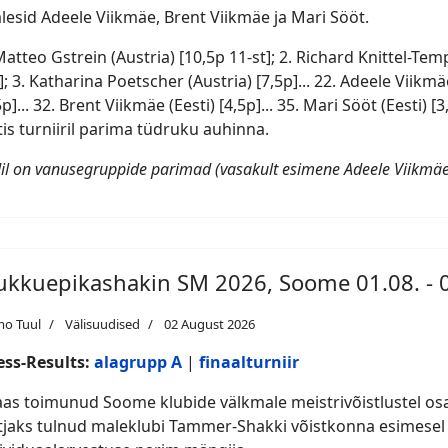
lesid Adeele Viikmäe, Brent Viikmäe ja Mari Sööt.
Matteo Gstrein (Austria) [10,5p 11-st]; 2. Richard Knittel-Temp
]; 3. Katharina Poetscher (Austria) [7,5p]... 22. Adeele Viikmä
5p]... 32. Brent Viikmäe (Eesti) [4,5p]... 35. Mari Sööt (Eesti)
tis turniiril parima tüdruku auhinna.
dil on vanusegruppide parimad (vasakult esimene Adeele Viikmäe
ukkuepikashakin SM 2026, Soome 01.08. - 0
mo Tuul
Välisuudised
02 August 2026
ess-Results:
alagrupp A
|
finaalturniir
as toimunud Soome klubide välkmale meistrivõistlustel os
tjaks tulnud maleklubi Tammer-Shakki võistkonna esimesel l