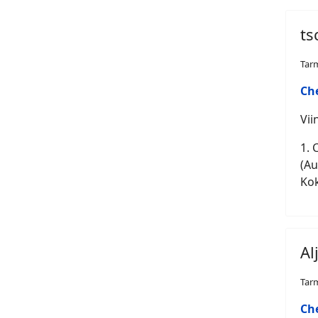
ts
Tar
Ch
Vii
1. 
(Au
Kok
Al
Tar
Ch