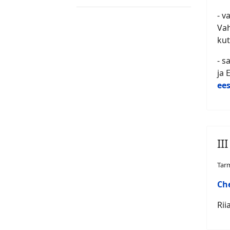
- v
Vah
kut
- s
ja 
ees
II
Tar
Ch
Rii