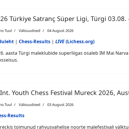
26 Türkiye Satranç Süper Ligi, Türgi 03.08. 
mo Tuul
Välisuudised
04 August 2026
duleht
|
Chess-Results
|
LIVE
(Lichess.org)
6. aasta Türgi maleklubide superliigas osaleb IM Mai Narva
sseisus.
 Int. Youth Chess Festival Mureck 2026, Aust
mo Tuul
Välisuudised
03 August 2026
ess-Results
eckis toimunud rahvusvahelise noorte malefestivali välkturn