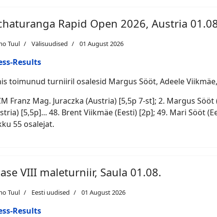
chaturanga Rapid Open 2026, Austria 01.08
mo Tuul
Välisuudised
01 August 2026
ess-Results
nis toimunud turniiril osalesid Margus Sööt, Adeele Viikmäe,
CM Franz Mag. Juraczka (Austria) [5,5p 7-st]; 2. Margus Sööt
stria) [5,5p]... 48. Brent Viikmäe (Eesti) [2p]; 49. Mari Sööt (Ee
ku 55 osalejat.
jase VIII maleturniir, Saula 01.08.
mo Tuul
Eesti uudised
01 August 2026
ess-Results