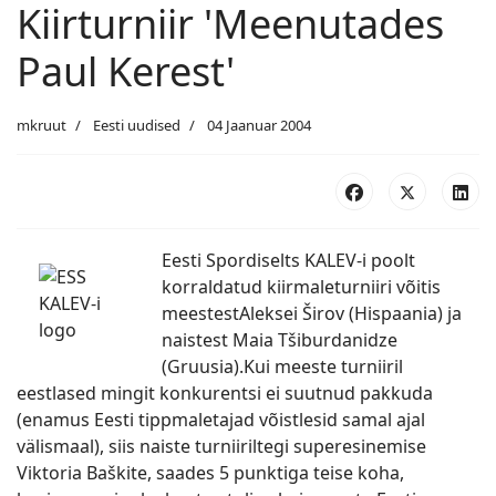
Kiirturniir 'Meenutades
Paul Kerest'
mkruut
Eesti uudised
04 Jaanuar 2004
Eesti Spordiselts KALEV-i poolt
korraldatud kiirmaleturniiri võitis
meestestAleksei Širov (Hispaania) ja
naistest Maia Tšiburdanidze
(Gruusia).Kui meeste turniiril
eestlased mingit konkurentsi ei suutnud pakkuda
(enamus Eesti tippmaletajad võistlesid samal ajal
välismaal), siis naiste turniiriltegi superesinemise
Viktoria Baškite, saades 5 punktiga teise koha,