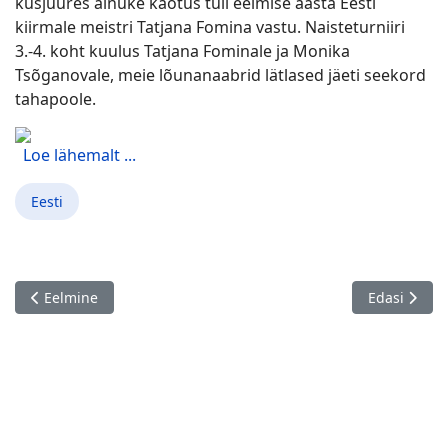
kusjuures ainuke kaotus tuli eelmise aasta Eesti
kiirmale meistri Tatjana Fomina vastu. Naisteturniiri
3.-4. koht kuulus Tatjana Fominale ja Monika
Tsõganovale, meie lõunanaabrid lätlased jäeti seekord
tahapoole.
Loe lähemalt ...
Eesti
Eelmine artikkel: Rapid Tournament 'Paul Keres Memorial'
Järgmine art
Eelmine
Edasi