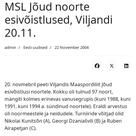
MSL Jõud noorte
esivõistlused, Viljandi
20.11.
admin
Eesti uudised
22 November 2004
20. novmebril peeti Viljandis Maaspordiliit Jõud
esivõistlusi noortele. Kokku oli tulnud 97 noort,
mängiti kolmes erinevas vanusegrupis (kuni 1988, kuni
1991, kuni 1994 a. sündinud noortele). Eraldi arvestus
oli noormeestele ja neidudele. Turniiride võitjad olid
Nikolai Kunitsõn (A), Georgi Dzaniašvili (B) ja Ruben
Airapetjan (C).