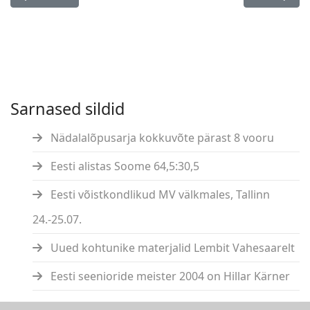
Sarnased sildid
Nädalalõpusarja kokkuvõte pärast 8 vooru
Eesti alistas Soome 64,5:30,5
Eesti võistkondlikud MV välkmales, Tallinn
24.-25.07.
Uued kohtunike materjalid Lembit Vahesaarelt
Eesti seenioride meister 2004 on Hillar Kärner