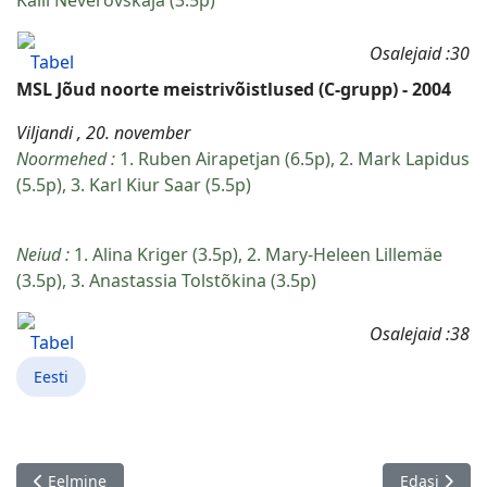
Kaili Neverovskaja (3.5p)
Osalejaid :30
Tabel
MSL Jõud noorte meistrivõistlused (C-grupp) - 2004
Viljandi , 20. november
Noormehed :
1. Ruben Airapetjan (6.5p), 2. Mark Lapidus
(5.5p), 3. Karl Kiur Saar (5.5p)
Neiud :
1. Alina Kriger (3.5p), 2. Mary-Heleen Lillemäe
(3.5p), 3. Anastassia Tolstõkina (3.5p)
Osalejaid :38
Tabel
Eesti
Eelmine artikkel: Harjumaa võistkondlikud meistrivõistlused
Järgmine art
Eelmine
Edasi