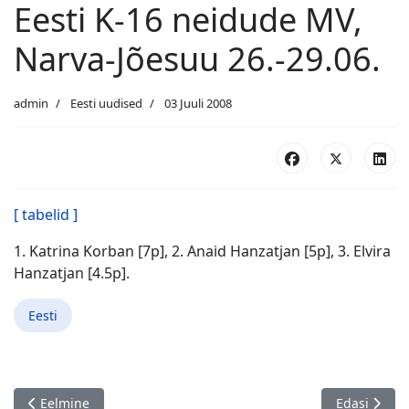
Eesti K-16 neidude MV,
Narva-Jõesuu 26.-29.06.
admin
Eesti uudised
03 Juuli 2008
[ tabelid ]
1. Katrina Korban [7p], 2. Anaid Hanzatjan [5p], 3. Elvira
Hanzatjan [4.5p].
Eesti
Eelmine artikkel: Eesti juunioride meistrivõistlused, Narva-Jõe
Järgmine ar
Eelmine
Edasi