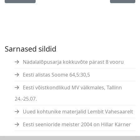
Sarnased sildid
Nädalalõpusarja kokkuvõte pärast 8 vooru
Eesti alistas Soome 64,5:30,5
Eesti võistkondlikud MV välkmales, Tallinn
24.-25.07.
Uued kohtunike materjalid Lembit Vahesaarelt
Eesti seenioride meister 2004 on Hillar Kärner