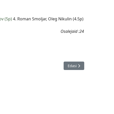
nov (5p)
4. Roman Smoljar, Oleg Nikulin (4.5p)
Osalejaid :24
Järgmine artikkel: Pärnu li
Edasi