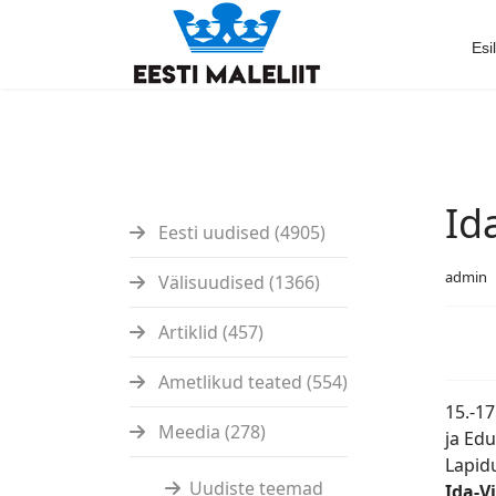
Esi
Id
Eesti uudised (4905)
admin
Välisuudised (1366)
Artiklid (457)
Ametlikud teated (554)
15.-17
Meedia (278)
ja Edu
Lapidu
Uudiste teemad
Ida-V