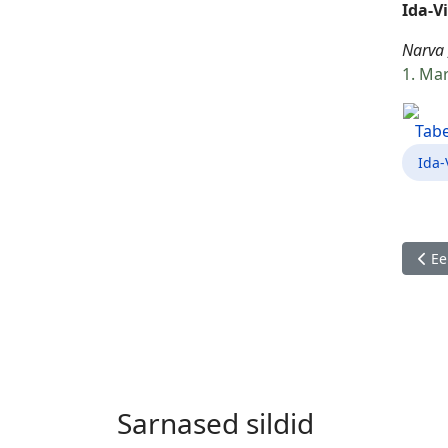
Ida-V
Narva 
1. Mar
Tabe
Ida
Eelm
Ee
Sarnased sildid