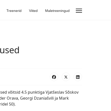
Treenerid
Viited
Maletreeningud
lused
sed võitsid 4.5 punktiga Vjatšeslav Sõskov
der Orava, Georgi Dzaniašvili ja Mark
idel 50).