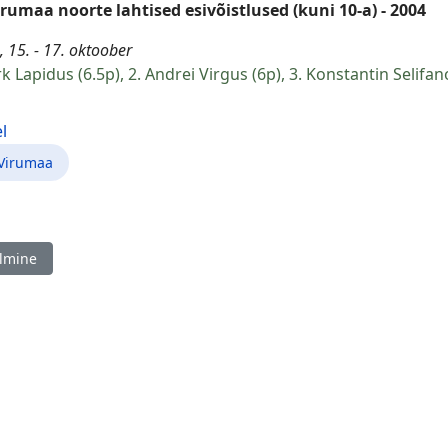
irumaa noorte lahtised esivõistlused (kuni 10-a) - 2004
, 15. - 17. oktoober
k Lapidus (6.5p), 2. Andrei Virgus (6p), 3. Konstantin Selifa
l
-Virumaa
ine artikkel: Tartu välkmale meistrivõistlused, 17.10.
lmine