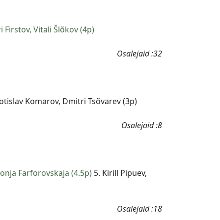
 Firstov, Vitali Šlõkov (4p)
Osalejaid :32
otislav Komarov, Dmitri Tsõvarev (3p)
Osalejaid :8
Sonja Farforovskaja (4.5p)
5. Kirill Pipuev,
Osalejaid :18