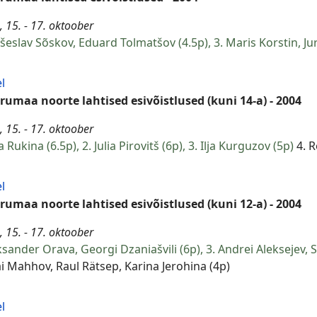
, 15. - 17. oktoober
tšeslav Sõskov, Eduard Tolmatšov (4.5p), 3. Maris Korstin, Juri
l
irumaa noorte lahtised esivõistlused (kuni 14-a) - 2004
, 15. - 17. oktoober
na Rukina (6.5p), 2. Julia Pirovitš (6p), 3. Ilja Kurguzov (5p)
4. R
l
irumaa noorte lahtised esivõistlused (kuni 12-a) - 2004
, 15. - 17. oktoober
ksander Orava, Georgi Dzaniašvili (6p), 3. Andrei Aleksejev, 
i Mahhov, Raul Rätsep, Karina Jerohina (4p)
l