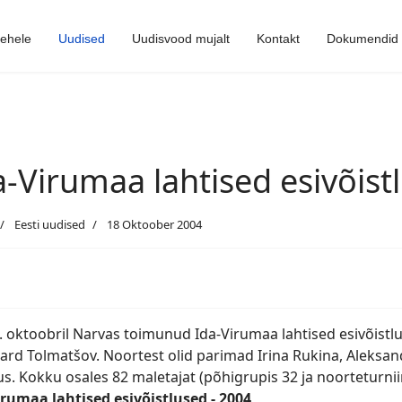
lehele
Uudised
Uudisvood mujalt
Kontakt
Dokumendid
a-Virumaa lahtised esivõist
Eesti uudised
18 Oktoober 2004
. oktoobril Narvas toimunud Ida-Virumaa lahtised esivõistlu
ard Tolmatšov. Noortest olid parimad Irina Rukina, Aleksan
s. Kokku osales 82 maletajat (põhigrupis 32 ja noorteturniir
irumaa lahtised esivõistlused - 2004