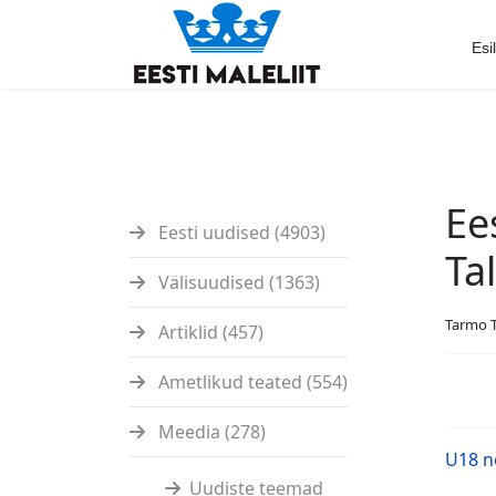
Esi
Ee
Eesti uudised (4903)
Ta
Välisuudised (1363)
Tarmo 
Artiklid (457)
Ametlikud teated (554)
Meedia (278)
U18 
Uudiste teemad