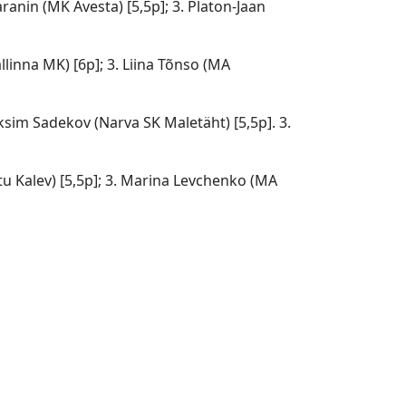
Garanin (MK Avesta) [5,5p]; 3. Platon-Jaan
llinna MK) [6p]; 3. Liina Tõnso (MA
aksim Sadekov (Narva SK Maletäht) [5,5p]. 3.
rtu Kalev) [5,5p]; 3. Marina Levchenko (MA