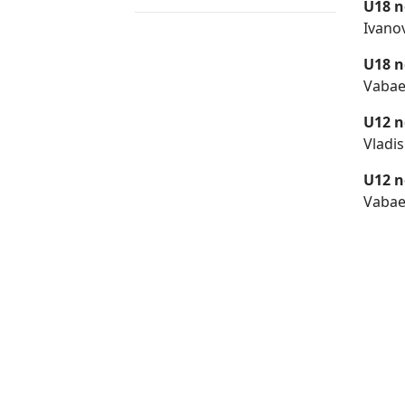
U18 
Ivanov
U18 n
Vabaet
U12 
Vladis
U12 n
Vabaet