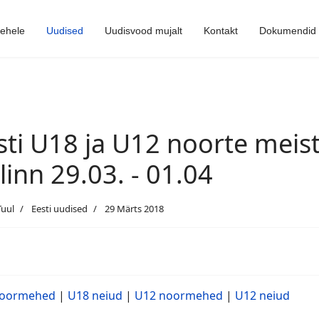
lehele
Uudised
Uudisvood mujalt
Kontakt
Dokumendid
sti U18 ja U12 noorte meist
llinn 29.03. - 01.04
Tuul
Eesti uudised
29 Märts 2018
noormehed
|
U18 neiud
|
U12 noormehed
|
U12 neiud