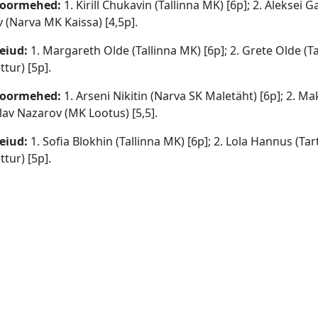
noormehed:
1. Kirill Chukavin (Tallinna MK) [6p]; 2. Aleksei 
 (Narva MK Kaissa) [4,5p].
eiud:
1. Margareth Olde (Tallinna MK) [6p]; 2. Grete Olde (Ta
tur) [5p].
noormehed:
1. Arseni Nikitin (Narva SK Maletäht) [6p]; 2. M
lav Nazarov (MK Lootus) [5,5].
eiud:
1. Sofia Blokhin (Tallinna MK) [6p]; 2. Lola Hannus (Ta
tur) [5p].