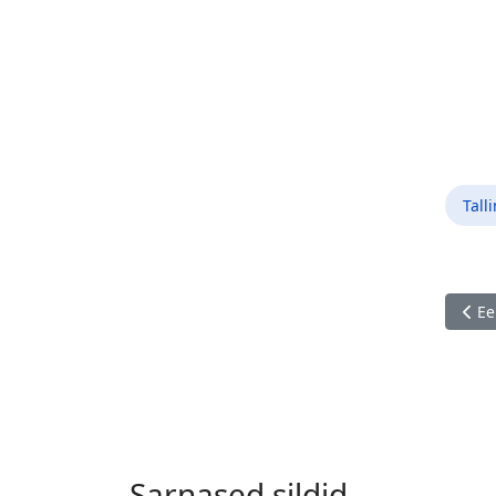
Tall
Eelm
Ee
Sarnased sildid