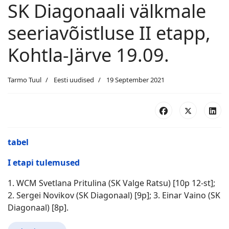
SK Diagonaali välkmale
seeriavõistluse II etapp,
Kohtla-Järve 19.09.
Tarmo Tuul
Eesti uudised
19 September 2021
tabel
I etapi tulemused
1. WCM Svetlana Pritulina (SK Valge Ratsu) [10p 12-st];
2. Sergei Novikov (SK Diagonaal) [9p]; 3. Einar Vaino (SK
Diagonaal) [8p].