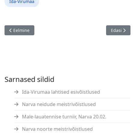
Ida-Virumaa
Eelmine artikkel: 7. Tallinna Maleklubi sari "Sügis 2021" - II et
Järgmine art
Eelmine
Edasi
Sarnased sildid
Ida-Virumaa lahtised esivõistlused
Narva neidude meistrivõistlused
Male-lauatennise turniir, Narva 20.02.
Narva noorte meistrivõistlused