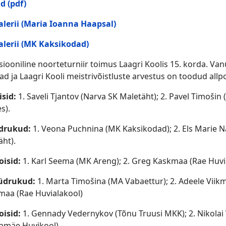
d (pdf)
alerii (Maria Ioanna Haapsal)
alerii (MK Kaksikodad)
siooniline noorteturniir toimus Laagri Koolis 15. korda. V
d ja Laagri Kooli meistrivõistluste arvestus on toodud allpo
isid:
1. Saveli Tjantov (Narva SK Maletäht); 2. Pavel Timoši
s).
üdrukud:
1. Veona Puchnina (MK Kaksikodad); 2. Els Marie Na
äht).
oisid:
1. Karl Seema (MK Areng); 2. Greg Kaskmaa (Rae Huvial
tüdrukud:
1. Marta Timošina (MA Vabaettur); 2. Adeele Viikm
kmaa (Rae Huvialakool)
oisid:
1. Gennady Vedernykov (Tõnu Truusi MKK); 2. Nikolai
amäe Huvikool).