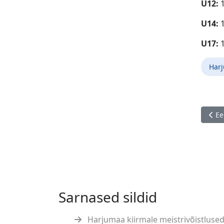
U12:
U14:
U17:
Har
Eelm
Ee
Sarnased sildid
Harjumaa kiirmale meistrivõistlused,