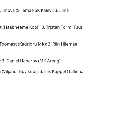
limova (Sillamäe SK Kalev); 3. Elina
t (Haabneeme Kool); 3. Tristan Tormi Tuul
Toomast (Kadrioru MK); 3. Riin Hiiemäe
l; 3. Daniel Habarov (MK Areng).
Viljandi Huvikool); 3. Elis Koppel (Tallinna