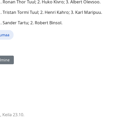
1. Ronan Thor Tuul; 2. Huko Kivro; 3. Albert Olevsoo.
1. Tristan Tormi Tuul; 2. Henri Kahro; 3. Karl Maripuu.
1. Sander Tartu; 2. Robert Binsol.
jumaa
ine artikkel: SK Diagonaali kiirmale seeriavõistlus 2024/25 - VIII 
lmine
 Keila 23.10.