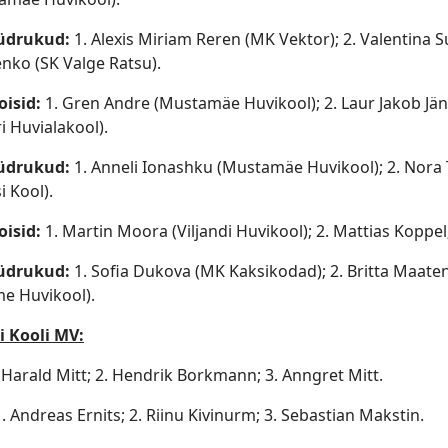
tüdrukud:
1. Alexis Miriam Reren (MK Vektor); 2. Valentina Su
nko (SK Valge Ratsu).
oisid:
1. Gren Andre (Mustamäe Huvikool); 2. Laur Jakob Jän
i Huvialakool).
tüdrukud:
1. Anneli Ionashku (Mustamäe Huvikool); 2. Nora 
i Kool).
oisid:
1. Martin Moora (Viljandi Huvikool); 2. Mattias Koppe
tüdrukud:
1. Sofia Dukova (MK Kaksikodad); 2. Britta Maaten (
 Huvikool).
i Kooli MV:
 Harald Mitt; 2. Hendrik Borkmann; 3. Anngret Mitt.
1. Andreas Ernits; 2. Riinu Kivinurm; 3. Sebastian Makstin.