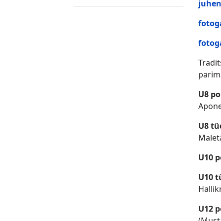
juhen
fotog
fotog
Tradit
parima
U8 po
Apone
U8 t
Malet
U10 p
U10 
Halli
U12 p
(Must