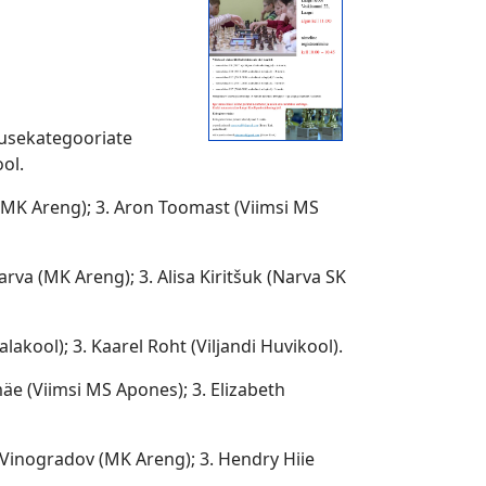
anusekategooriate
ol.
n (MK Areng); 3. Aron Toomast (Viimsi MS
rva (MK Areng); 3. Alisa Kiritšuk (Narva SK
akool); 3. Kaarel Roht (Viljandi Huvikool).
äe (Viimsi MS Apones); 3. Elizabeth
 Vinogradov (MK Areng); 3. Hendry Hiie