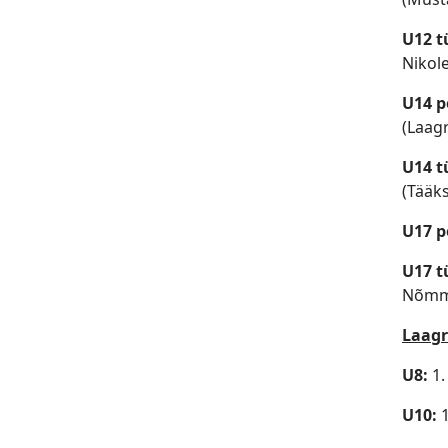
U12 
Nikole
U14 p
(Laagr
U14 
(Tääks
U17 p
U17 
Nõmme
Laagr
U8:
1.
U10: