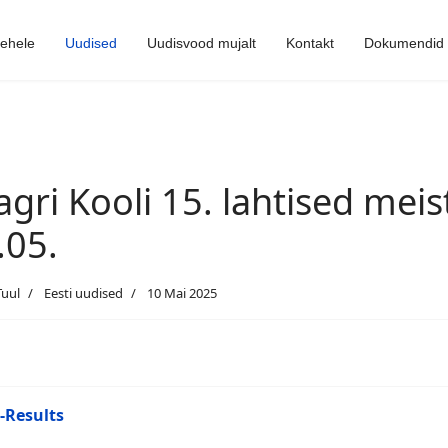
lehele
Uudised
Uudisvood mujalt
Kontakt
Dokumendid
agri Kooli 15. lahtised meis
.05.
Tuul
Eesti uudised
10 Mai 2025
-Results