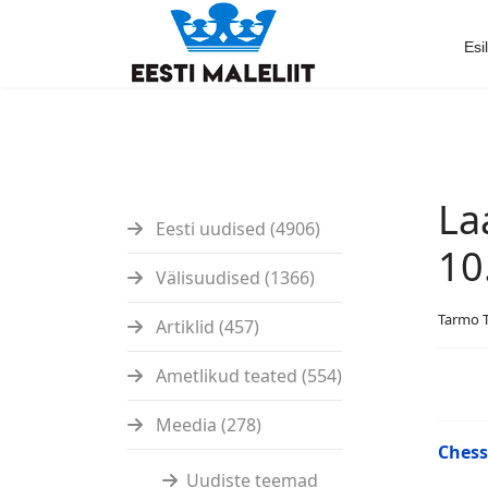
Esi
La
Eesti uudised (4906)
10
Välisuudised (1366)
Tarmo 
Artiklid (457)
Ametlikud teated (554)
Meedia (278)
Chess
Uudiste teemad