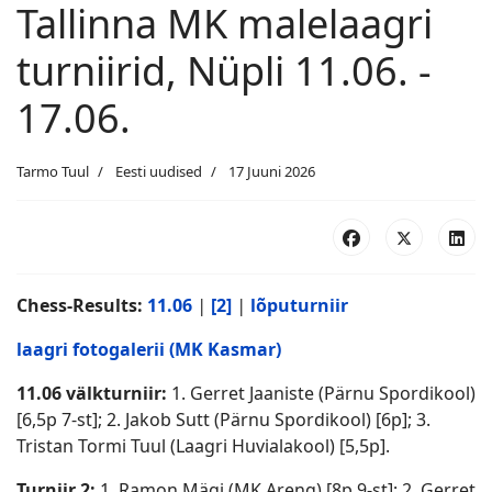
Tallinna MK malelaagri
turniirid, Nüpli 11.06. -
17.06.
Tarmo Tuul
Eesti uudised
17 Juuni 2026
Chess-Results:
11.06
|
[2]
|
lõputurniir
laagri fotogalerii (MK Kasmar)
11.06 välkturniir:
1. Gerret Jaaniste (Pärnu Spordikool)
[6,5p 7-st]; 2. Jakob Sutt (Pärnu Spordikool) [6p]; 3.
Tristan Tormi Tuul (Laagri Huvialakool) [5,5p].
Turniir 2:
1. Ramon Mägi (MK Areng) [8p 9-st]; 2. Gerret