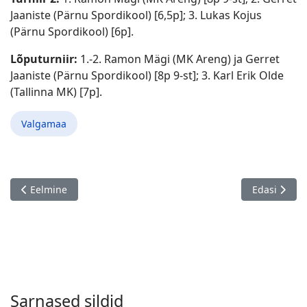
Jaaniste (Pärnu Spordikool) [6,5p]; 3. Lukas Kojus
(Pärnu Spordikool) [6p].
Lõputurniir:
1.-2. Ramon Mägi (MK Areng) ja Gerret
Jaaniste (Pärnu Spordikool) [8p 9-st]; 3. Karl Erik Olde
(Tallinna MK) [7p].
Valgamaa
Eelmine artikkel: Raivo Viidu jaanipäeva turniirid, Saue 20.06.
Järgmine ar
Eelmine
Edasi
Sarnased sildid