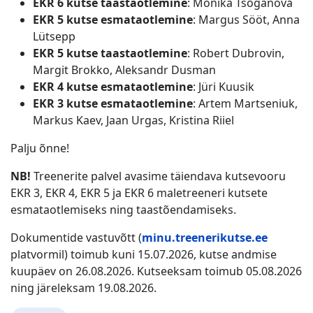
EKR 6 kutse taastaotlemine
: Monika Tsõganova
EKR 5 kutse esmataotlemine
: Margus Sööt, Anna
Lütsepp
EKR 5 kutse taastaotlemine
: Robert Dubrovin,
Margit Brokko, Aleksandr Dusman
EKR 4 kutse esmataotlemine
: Jüri Kuusik
EKR 3 kutse esmataotlemine
: Artem Martseniuk,
Markus Kaev, Jaan Urgas, Kristina Riiel
Palju õnne!
NB!
Treenerite palvel avasime täiendava kutsevooru
EKR 3, EKR 4, EKR 5 ja EKR 6 maletreeneri kutsete
esmataotlemiseks ning taastõendamiseks.
Dokumentide vastuvõtt (
minu.treenerikutse.ee
platvormil) toimub kuni 15.07.2026, kutse andmise
kuupäev on 26.08.2026. Kutseeksam toimub 05.08.2026
ning järeleksam 19.08.2026.