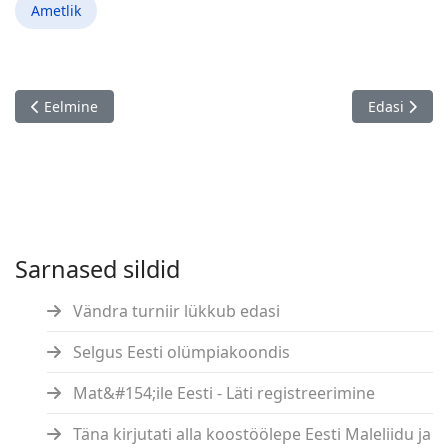
Ametlik
Eelmine artikkel: Juuno Jalakas 90!
Järgmine art
Eelmine
Edasi
Sarnased sildid
Vändra turniir lükkub edasi
Selgus Eesti olümpiakoondis
Mat&#154;ile Eesti - Läti registreerimine
Täna kirjutati alla koostöölepe Eesti Maleliidu ja