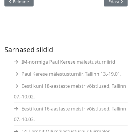
Eelmine artikkel: Eesti kuni 12-aastaste meistrivõistlused, Tart
Järgmine art
Eelmine
Edasi
Sarnased sildid
IM-normiga Paul Kerese mälestusturniirid
Paul Kerese mälestusturniir, Tallinn 13.-19.01.
Eesti kuni 18-aastaste meistrivõistlused, Tallinn
07.-10.02.
Eesti kuni 16-aastaste meistrivõistlused, Tallinn
07.-10.03.
14. Lembit Olli mälestusturniir kiirmales