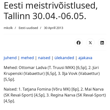
Eesti meistrivõistlused,
Tallinn 30.04.-06.05.
mkolk
Eesti uudised
30 Aprill 2013
juhend
|
mehed
|
naised
|
ülekanded
|
ajakava
Mehed: Ottomar Ladva (T. Truusi MKK) [6,5p], 2. Jüri
Krupenski (Vabaettur) [6,5p], 3. Ilja Vovk (Vabaettur)
[5,5p].
Naised: 1. Tatjana Fomina (Võru MK) [6p], 2. Mai Narva
(SK Reval-Sport) [4,5p], 3. Regina Narva (SK Reval-Sport)
[4,5p].