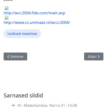
http://wcc2004.fide.com/main.asp
http://www.cs.unimaas.nl/wccc2004/
Uudised maailmas
Eelmine artikkel: Tarvo Seeman täitis teistkordselt rahvusvahe
Järgmine art
Eelmine
Edasi
Sarnased sildid
41. Maleolümpia, Norra 01.-14.08.