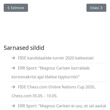
Eelmine artikkel: FIDE Chess.com Online Nations Cup 2020, Ch
Järgmine ar
Eelmine
Edasi
Sarnased sildid
FIDE kandidaatide turniir 2020 katkestati
ERR Sport: "Magnus Carlsen korraldab
koroonakriisi ajal tõelise tippturniiri"
FIDE Chess.com Online Nations Cup 2020,
Chess.com 05.05. - 10.05.
ERR Sport: "Magnus Carlsen ei usu, et sel aastal