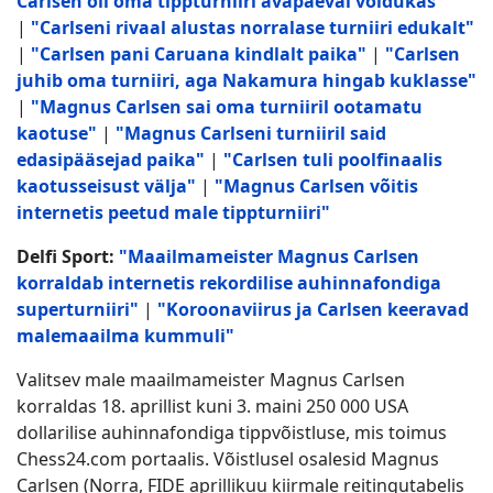
Carlsen oli oma tippturniiri avapäeval võidukas"
|
"Carlseni rivaal alustas norralase turniiri edukalt"
|
"Carlsen pani Caruana kindlalt paika"
|
"Carlsen
juhib oma turniiri, aga Nakamura hingab kuklasse"
|
"Magnus Carlsen sai oma turniiril ootamatu
kaotuse"
|
"Magnus Carlseni turniiril said
edasipääsejad paika"
|
"Carlsen tuli poolfinaalis
kaotusseisust välja"
|
"Magnus Carlsen võitis
internetis peetud male tippturniiri"
Delfi Sport:
"Maailmameister Magnus Carlsen
korraldab internetis rekordilise auhinnafondiga
superturniiri"
|
"Koroonaviirus ja Carlsen keeravad
malemaailma kummuli"
Valitsev male maailmameister Magnus Carlsen
korraldas 18. aprillist kuni 3. maini 250 000 USA
dollarilise auhinnafondiga tippvõistluse, mis toimus
Chess24.com portaalis. Võistlusel osalesid Magnus
Carlsen (Norra, FIDE aprillikuu kiirmale reitingutabelis