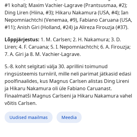
#1 kohal); Maxim Vachier-Lagrave (Prantsusmaa, #2);
Ding Liren (Hiina, #3); Hikaru Nakamura (USA, #4); Ian
Nepomniachtchi (Venemaa, #9), Fabiano Caruana (USA,
#11); Anish Giri (Holland, #24) ja Alireza Firouzja (#37).
Lõppjärjestus:
1. M. Carlsen; 2. H. Nakamura; 3. D.
Liren; 4. F. Caruana; 5. I. Nepomniachtchi; 6. A. Firouzja;
7. A. Giri ja 8. M. Vachier-Lagrave.
5.-8. koht selgitati välja 30. aprillini toimunud
ringsüsteemis turniiril, mille neli parimat jätkasid edasi
poolfinaalides, kus Magnus Carlsen alistas Ding Lireni
ja Hikaru Nakamura oli üle Fabiano Caruanast.
Finaalmatši Magnus Carlseni ja Hikaru Nakamura vahel
võitis Carlsen.
Uudised maailmas
Meedia