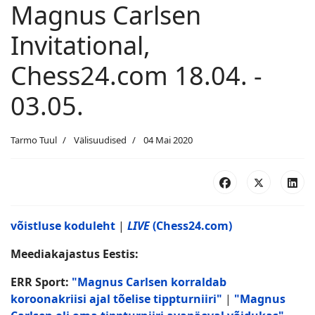
Magnus Carlsen
Invitational,
Chess24.com 18.04. -
03.05.
Tarmo Tuul
Välisuudised
04 Mai 2020
võistluse koduleht
|
LIVE
(Chess24.com)
Meediakajastus Eestis:
ERR Sport:
"Magnus Carlsen korraldab
koroonakriisi ajal tõelise tippturniiri"
|
"Magnus