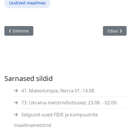
Uudised maailmas
Eelmine artikkel: European Individual Chess Championship 2023
Järgmine ar
Eelmine
Edasi
Sarnased sildid
41. Maleolümpia, Norra 01.-14.08.
73. Ukraina meistrivõistlused, 23.08. - 02.09.
Selgusid uued FIDE ja kompuutrite
maailmameistrid