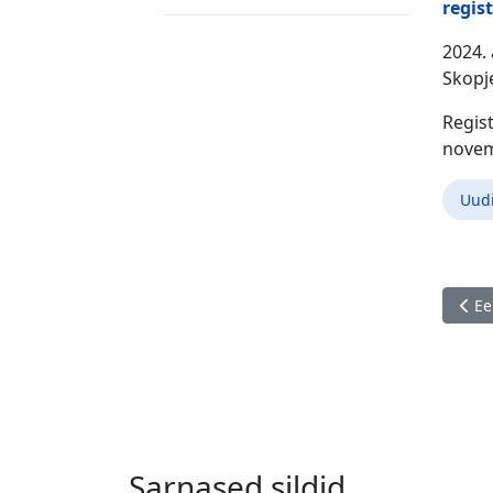
regis
2024.
Skopj
Regist
novem
Uud
Eelm
Ee
Sarnased sildid