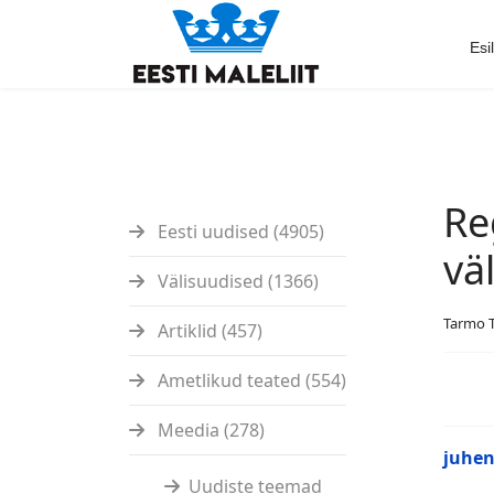
Esi
Re
Eesti uudised (4905)
vä
Välisuudised (1366)
Tarmo 
Artiklid (457)
Ametlikud teated (554)
Meedia (278)
juhen
Uudiste teemad