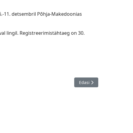
 6.-11. detsembril Põhja-Makedoonias
al lingil. Registreerimistähtaeg on 30.
0. - 04.11.
Järgmine artikkel: European
Edasi