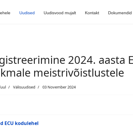
lehele
Uudised
Uudisvood mujalt
Kontakt
Dokumendid
gistreerimine 2024. aasta E
lkmale meistrivõistlustele
Tuul
Välisuudised
03 November 2024
d ECU kodulehel