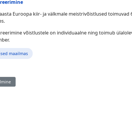
treerimine
 aasta Euroopa kiir- ja välkmale meistrivõistlused toimuvad
es.
reerimine võistlustele on individuaalne ning toimub ülalolev
ber.
ised maailmas
ine artikkel: World Amateur Chess Championship 2024, Kreeka 27.1
lmine