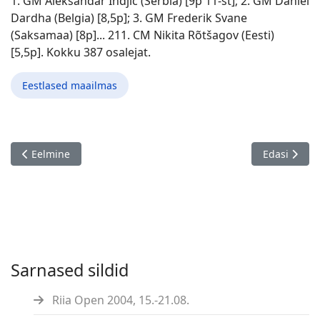
1. GM Aleksandar Indjic (Serbia) [9p 11-st]; 2. GM Daniel
Dardha (Belgia) [8,5p]; 3. GM Frederik Svane
(Saksamaa) [8p]... 211. CM Nikita Rõtšagov (Eesti)
[5,5p]. Kokku 387 osalejat.
Eestlased maailmas
Eelmine artikkel: FIDE World Cadet Chess Championships 2024, 
Järgmine ar
Eelmine
Edasi
Sarnased sildid
Riia Open 2004, 15.-21.08.