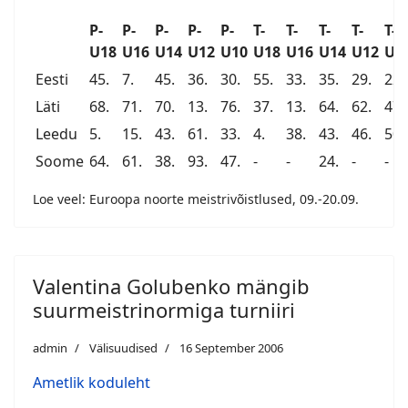
P-
P-
P-
P-
P-
T-
T-
T-
T-
T-
U18
U16
U14
U12
U10
U18
U16
U14
U12
U1
Eesti
45.
7.
45.
36.
30.
55.
33.
35.
29.
22.
Läti
68.
71.
70.
13.
76.
37.
13.
64.
62.
47.
Leedu
5.
15.
43.
61.
33.
4.
38.
43.
46.
50.
Soome
64.
61.
38.
93.
47.
-
-
24.
-
-
Loe veel: Euroopa noorte meistrivõistlused, 09.-20.09.
Valentina Golubenko mängib
suurmeistrinormiga turniiri
admin
Välisuudised
16 September 2006
Ametlik koduleht