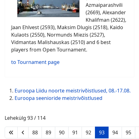
Azmaiparashvili
(2669), Alexander
Khalifman (2622),
Jaan Ehlvest (2593), Maksim Dlugis (2518), Kaido
Kulaots (2550), Normunds Miezis (2527),
Vidmantas Malishauskas (2510) and 6 best
players from Open Tournament.
to Tournament page
Euroopa Liidu noorte meistrivõistlused, 08.-17.08.
Euroopa seenioride meistrivõistlused
Lehekülg 93 / 114
88
89
90
91
92
93
94
95