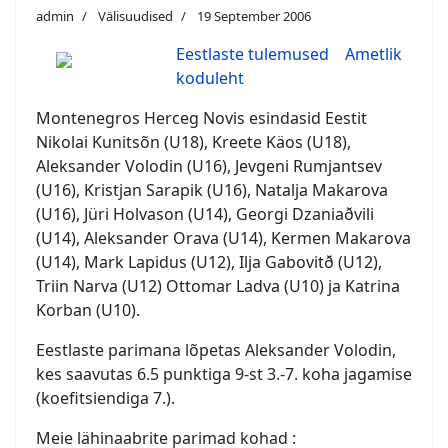
admin
Välisuudised
19 September 2006
Eestlaste tulemused
Ametlik
koduleht
Montenegros Herceg Novis esindasid Eestit
Nikolai Kunitsõn (U18), Kreete Käos (U18),
Aleksander Volodin (U16), Jevgeni Rumjantsev
(U16), Kristjan Sarapik (U16), Natalja Makarova
(U16), Jüri Holvason (U14), Georgi Dzaniaðvili
(U14), Aleksander Orava (U14), Kermen Makarova
(U14), Mark Lapidus (U12), Ilja Gabovitð (U12),
Triin Narva (U12) Ottomar Ladva (U10) ja Katrina
Korban (U10).
Eestlaste parimana lõpetas Aleksander Volodin,
kes saavutas 6.5 punktiga 9-st 3.-7. koha jagamise
(koefitsiendiga 7.).
Meie lähinaabrite parimad kohad :