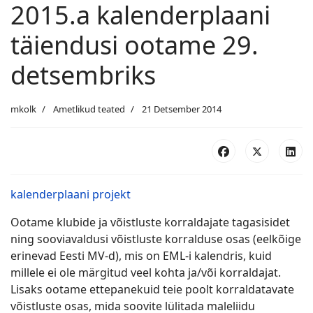
2015.a kalenderplaani
täiendusi ootame 29.
detsembriks
mkolk
Ametlikud teated
21 Detsember 2014
kalenderplaani projekt
Ootame klubide ja võistluste korraldajate tagasisidet
ning sooviavaldusi võistluste korralduse osas (eelkõige
erinevad Eesti MV-d), mis on EML-i kalendris, kuid
millele ei ole märgitud veel kohta ja/või korraldajat.
Lisaks ootame ettepanekuid teie poolt korraldatavate
võistluste osas, mida soovite lülitada maleliidu