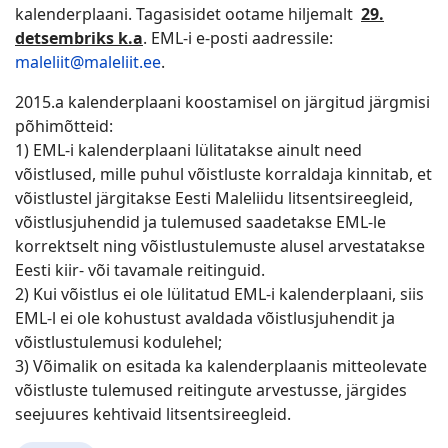
kalenderplaani. Tagasisidet ootame hiljemalt
29.
detsembriks k.a
. EML-i e-posti aadressile:
maleliit@maleliit.ee
.
2015.a kalenderplaani koostamisel on järgitud järgmisi
põhimõtteid:
1) EML-i kalenderplaani lülitatakse ainult need
võistlused, mille puhul võistluste korraldaja kinnitab, et
võistlustel järgitakse Eesti Maleliidu litsentsireegleid,
võistlusjuhendid ja tulemused saadetakse EML-le
korrektselt ning võistlustulemuste alusel arvestatakse
Eesti kiir- või tavamale reitinguid.
2) Kui võistlus ei ole lülitatud EML-i kalenderplaani, siis
EML-l ei ole kohustust avaldada võistlusjuhendit ja
võistlustulemusi kodulehel;
3) Võimalik on esitada ka kalenderplaanis mitteolevate
võistluste tulemused reitingute arvestusse, järgides
seejuures kehtivaid litsentsireegleid.