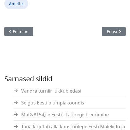
Ametlik
Eelmine artikkel: Ervin Liebert`75
Järgmine ar
Eelmine
Edasi
Sarnased sildid
Vändra turniir lükkub edasi
Selgus Eesti olümpiakoondis
Mat&#154;ile Eesti - Läti registreerimine
Täna kirjutati alla koostöölepe Eesti Maleliidu ja