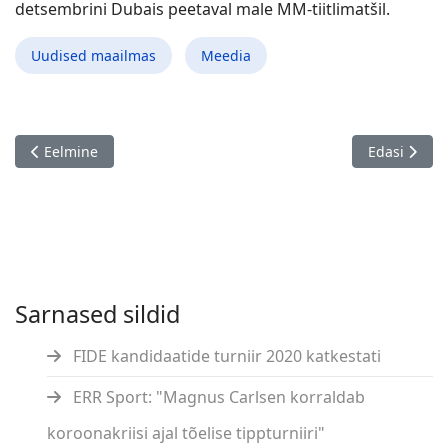
detsembrini Dubais peetaval male MM-tiitlimatšil.
Uudised maailmas
Meedia
Eelmine artikkel: Postimees Sport: "Malekuningat ootab auhi
Järgmine ar
Eelmine
Edasi
Sarnased sildid
FIDE kandidaatide turniir 2020 katkestati
ERR Sport: "Magnus Carlsen korraldab
koroonakriisi ajal tõelise tippturniiri"