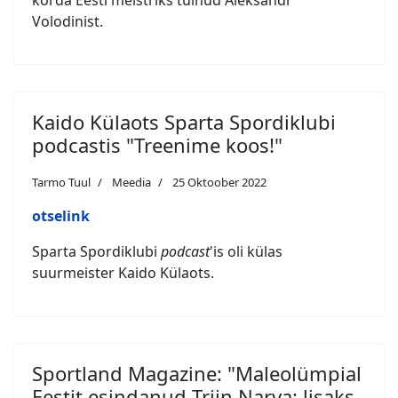
korda Eesti meistriks tulnud Aleksandr
Volodinist.
Kaido Külaots Sparta Spordiklubi
podcastis "Treenime koos!"
Tarmo Tuul
Meedia
25 Oktoober 2022
otselink
Sparta Spordiklubi
podcast
'is oli külas
suurmeister Kaido Külaots.
Sportland Magazine: "Maleolümpial
Eestit esindanud Triin Narva: lisaks