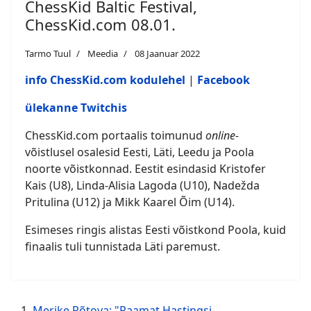
ChessKid Baltic Festival,
ChessKid.com 08.01.
Tarmo Tuul
Meedia
08 Jaanuar 2022
info ChessKid.com kodulehel
|
Facebook
ülekanne Twitchis
ChessKid.com portaalis toimunud
online-
võistlusel osalesid Eesti, Läti, Leedu ja Poola
noorte võistkonnad. Eestit esindasid Kristofer
Kais (U8), Linda-Alisia Lagoda (U10), Nadežda
Pritulina (U12) ja Mikk Kaarel Õim (U14).
Esimeses ringis alistas Eesti võistkond Poola, kuid
finaalis tuli tunnistada Läti paremust.
Merike Rõtova: "Raamat Hastingsi