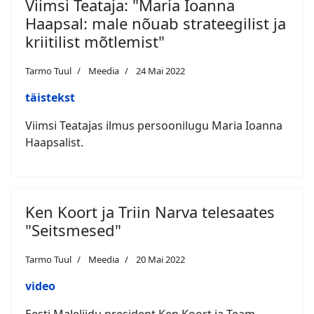
Viimsi Teataja: "Maria Ioanna
Haapsal: male nõuab strateegilist ja
kriitilist mõtlemist"
Tarmo Tuul
Meedia
24 Mai 2022
täistekst
Viimsi Teatajas ilmus persoonilugu Maria Ioanna
Haapsalist.
Ken Koort ja Triin Narva telesaates
"Seitsmesed"
Tarmo Tuul
Meedia
20 Mai 2022
video