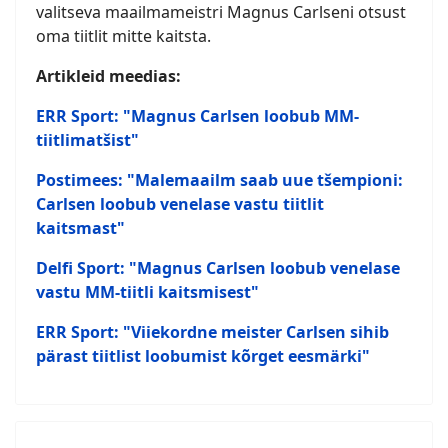
valitseva maailmameistri Magnus Carlseni otsust
oma tiitlit mitte kaitsta.
Artikleid meedias:
ERR Sport: "Magnus Carlsen loobub MM-
tiitlimatšist"
Postimees: "Malemaailm saab uue tšempioni:
Carlsen loobub venelase vastu tiitlit
kaitsmast"
Delfi Sport: "Magnus Carlsen loobub venelase
vastu MM-tiitli kaitsmisest"
ERR Sport: "Viiekordne meister Carlsen sihib
pärast tiitlist loobumist kõrget eesmärki"