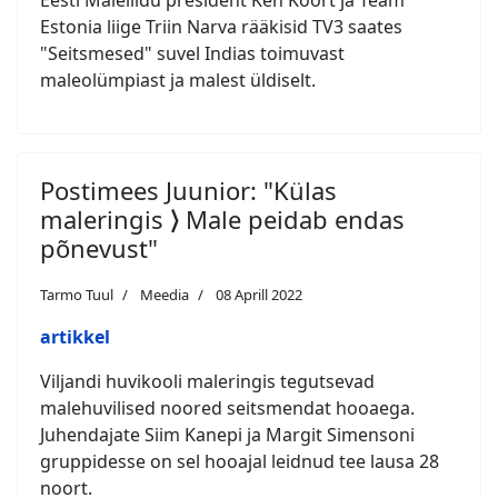
Eesti Maleliidu president Ken Koort ja Team
Estonia liige Triin Narva rääkisid TV3 saates
"Seitsmesed" suvel Indias toimuvast
maleolümpiast ja malest üldiselt.
Postimees Juunior: "Külas
maleringis ⟩ Male peidab endas
põnevust"
Tarmo Tuul
Meedia
08 Aprill 2022
artikkel
Viljandi huvikooli maleringis tegutsevad
malehuvilised noored seitsmendat hooaega.
Juhendajate Siim Kanepi ja Margit Simensoni
gruppidesse on sel hooajal leidnud tee lausa 28
noort.