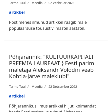
Tarmo Tuul
Meedia
02 Veebruar 2023
artikkel
Postimehes ilmunud artikkel räägib male
populaarsuse tõusust viimastel aastatel.
Põhjarannik: "KULTUURKAPITALI
PREEMIA LAUREAAT ⟩ Eesti parim
maletaja Aleksandr Volodin veab
Kohtla-Järve maleklubi"
Tarmo Tuul
Meedia
22 Detsember 2022
artikkel
Põhjarannikus ilmus artikkel hiljuti kolmandat