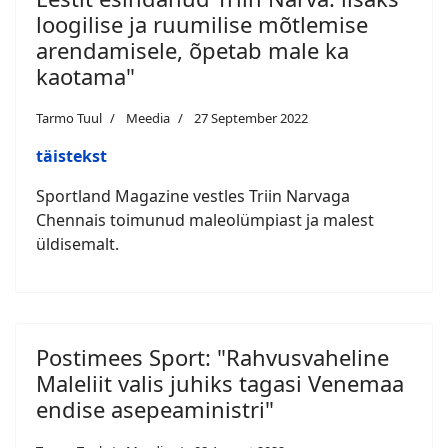
loogilise ja ruumilise mõtlemise
arendamisele, õpetab male ka
kaotama"
Tarmo Tuul
Meedia
27 September 2022
täistekst
Sportland Magazine vestles Triin Narvaga
Chennais toimunud maleolümpiast ja malest
üldisemalt.
Postimees Sport: "Rahvusvaheline
Maleliit valis juhiks tagasi Venemaa
endise asepeaministri"