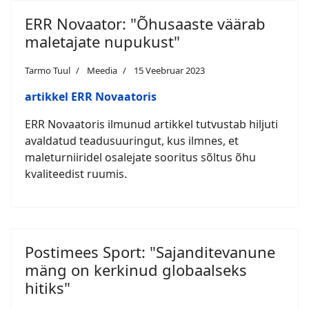
ERR Novaator: "Õhusaaste väärab
maletajate nupukust"
Tarmo Tuul
Meedia
15 Veebruar 2023
artikkel ERR Novaatoris
ERR Novaatoris ilmunud artikkel tutvustab hiljuti
avaldatud teadusuuringut, kus ilmnes, et
maleturniiridel osalejate sooritus sõltus õhu
kvaliteedist ruumis.
Postimees Sport: "Sajanditevanune
mäng on kerkinud globaalseks
hitiks"