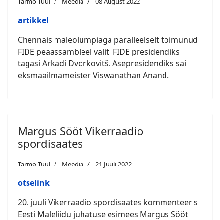
Tarmo Tuul
Meedia
08 August 2022
artikkel
Chennais maleolümpiaga paralleelselt toimunud
FIDE peaassambleel valiti FIDE presidendiks
tagasi Arkadi Dvorkovitš. Asepresidendiks sai
eksmaailmameister Viswanathan Anand.
Margus Sööt Vikerraadio
spordisaates
Tarmo Tuul
Meedia
21 Juuli 2022
otselink
20. juuli Vikerraadio spordisaates kommenteeris
Eesti Maleliidu juhatuse esimees Margus Sööt