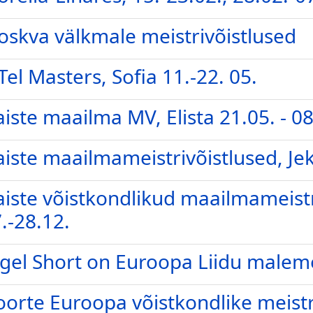
skva välkmale meistrivõistlused
el Masters, Sofia 11.-22. 05.
iste maailma MV, Elista 21.05. - 08
iste maailmameistrivõistlused, Je
iste võistkondlikud maailmameistr
.-28.12.
gel Short on Euroopa Liidu malem
orte Euroopa võistkondlike meistr