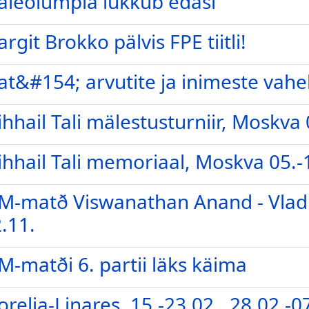
leolümpia lükkub edasi
rgit Brokko pälvis FPE tiitli!
t&#154; arvutite ja inimeste vahe
hhail Tali mälestusturniir, Moskva 
hhail Tali memoriaal, Moskva 05.-
-matð Viswanathan Anand - Vladim
.11.
-matði 6. partii läks käima
relia-Linares, 15.-23.02., 28.02.-0