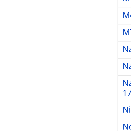
Mo
MT
Na
Na
Na
17
Ni
No