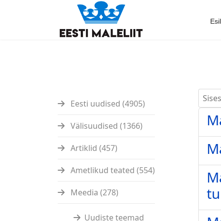
Esi
Sisest
Eesti uudised (4905)
Ma
Välisuudised (1366)
M
Artiklid (457)
Ametlikud teated (554)
Ma
tu
Meedia (278)
Uudiste teemad