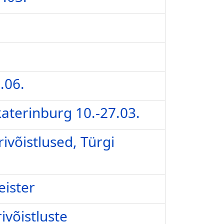
.06.
katerinburg 10.-27.03.
ivõistlused, Türgi
eister
ivõistluste