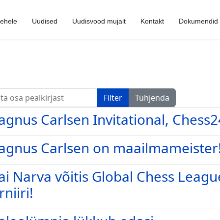
lehele
Uudised
Uudisvood mujalt
Kontakt
Dokumendid
a osa pealkirjast
Filter
Tühjenda
gnus Carlsen Invitational, Chess2
agnus Carlsen on maailmameister
i Narva võitis Global Chess Leagu
rniiri!