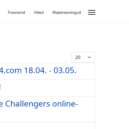
Treenerid
Viited
Maletreeningud
Näita korraga
4.com 18.04. - 03.05.
!
e Challengers online-