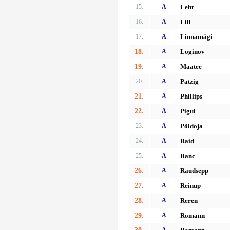
15.
A
Leht
16.
A
Lill
17.
A
Linnamägi
18.
A
Loginov
19.
A
Maatee
20.
A
Patzig
21.
A
Phillips
22.
A
Pigul
23.
A
Põldoja
24.
A
Raid
25.
A
Ranc
26.
A
Raudsepp
27.
A
Reinup
28.
A
Reren
29.
A
Romann