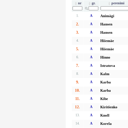
nr
gr.
perenimi
1.
A
Animägi
2.
A
Hansen
3.
A
Hansen
4.
A
Hiiemäe
5.
A
Hiiemäe
6.
A
Hinno
7.
A
Istratova
8.
A
Kalm
9.
A
Karba
10.
A
Karba
11.
A
Kibe
12.
A
Kiritšenko
13.
A
Knoll
14.
A
Korela