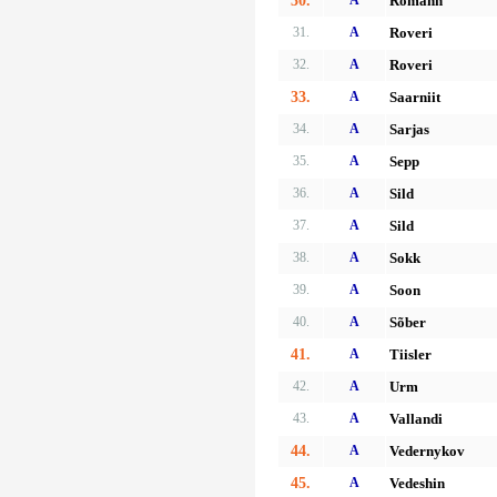
30.
A
Romann
31.
A
Roveri
32.
A
Roveri
33.
A
Saarniit
34.
A
Sarjas
35.
A
Sepp
36.
A
Sild
37.
A
Sild
38.
A
Sokk
39.
A
Soon
40.
A
Sõber
41.
A
Tiisler
42.
A
Urm
43.
A
Vallandi
44.
A
Vedernykov
45.
A
Vedeshin