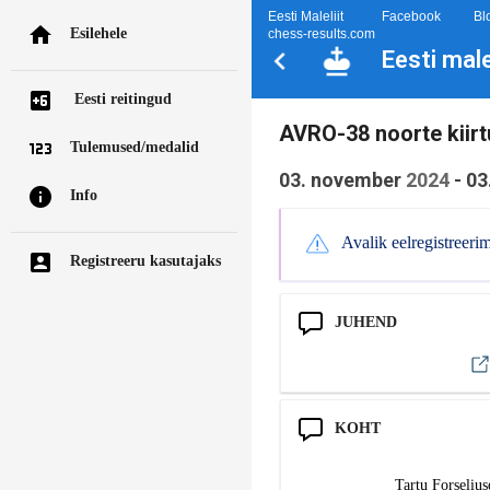
Eesti Maleliit
Facebook
Bl
Esilehele
chess-results.com
Eesti mal
Eesti reitingud
AVRO-38 noorte kiirtu
Tulemused/medalid
03. november
2024
-
03
Info
Avalik eelregistreeri
Registreeru kasutajaks
JUHEND
KOHT
Tartu Forseliu