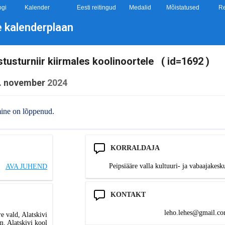
ogi
Kalender
Eesti reitingud
Medalid
Mõistatused
Re
e kalenderplaan
tusturniir kiirmales koolinoortele ( id=1692 )
. november
2024
mine on lõppenud.
KORRALDAJA
Peipsiääre valla kultuuri- ja vabaajakesk
AVA JUHEND
KONTAKT
moc.liamg@sehel.oh
re vald, Alatskivi
m. Alatskivi kool