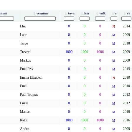
enimi
eesnimi
tava
kiir
välk
s
sa
Elis
0
0
0
2014
N
Laur
0
0
0
2009
M
Targo
0
0
0
2018
M
Trevor
1000
1000
1006
2009
M
Markus
0
0
0
2009
M
Emil Erik
0
0
0
2015
M
Emma Elisabeth
0
0
0
2010
N
Emil
0
0
0
2010
M
Paul Toomas
0
0
0
2012
M
Lukas
0
0
0
2012
M
Mattias
0
0
0
2010
M
Raldo
1000
1000
1000
2016
M
Andro
0
0
0
2009
M