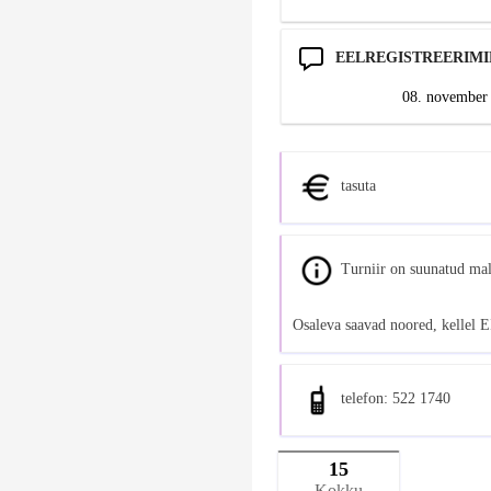
EELREGISTREERIMI
08. november 
tasuta
Turniir on suunatud mal
Osaleva saavad noored, kellel E
telefon: 522 1740
15
Kokku