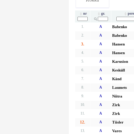
nr
gr.
per
1.
A
Babenko
2.
A
Babenko
3.
A
Hansen
4.
A
Hansen
5.
A
Karusion
6.
A
Kesküll
7.
A
Känd
8.
A
Laumets
9.
A
Niitra
10.
A
Zirk
11.
A
Zirk
12.
A
Tiisler
13.
A
Vares