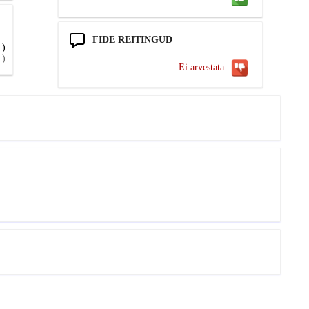
FIDE REITINGUD
)
)
Ei arvestata