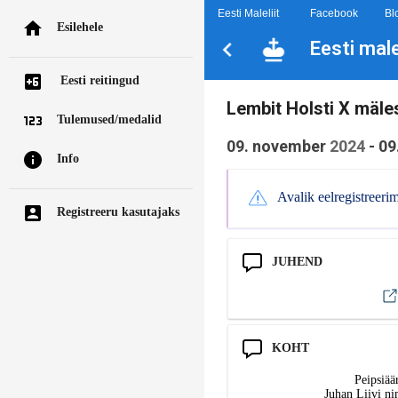
Eesti Maleliit
Facebook
Bl
Esilehele
Eesti mal
Eesti reitingud
Lembit Holsti X mäles
Tulemused/medalid
09. november
2024
-
09
Info
Avalik eelregistreeri
Registreeru kasutajaks
JUHEND
KOHT
Peipsiää
Juhan Liivi ni