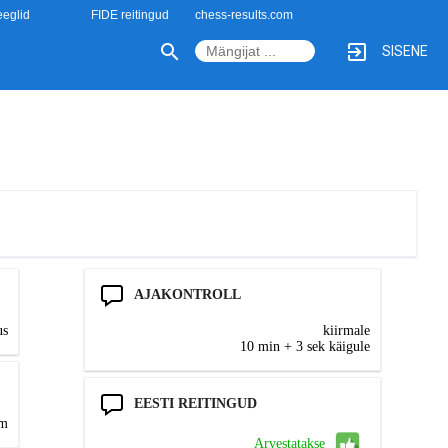
eglid
FIDE reitingud
chess-results.com
SISENE
AJAKONTROLL
us
kiirmale
10 min + 3 sek käigule
EESTI REITINGUD
el
Arvestatakse