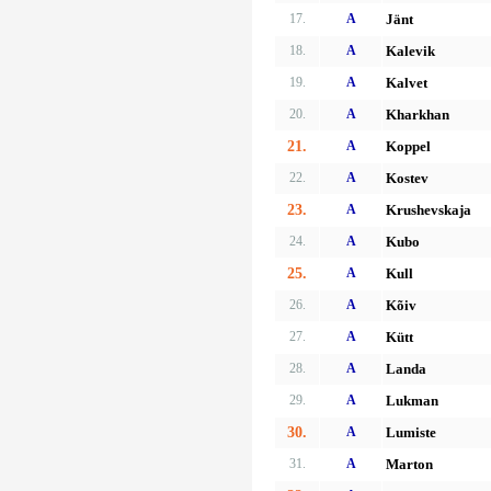
17.
A
Jänt
18.
A
Kalevik
19.
A
Kalvet
20.
A
Kharkhan
21.
A
Koppel
22.
A
Kostev
23.
A
Krushevskaja
24.
A
Kubo
25.
A
Kull
26.
A
Kõiv
27.
A
Kütt
28.
A
Landa
29.
A
Lukman
30.
A
Lumiste
31.
A
Marton