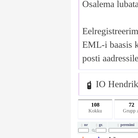
Osalema lubata
Eelregistreerim
EML-i baasis k
posti aadressi
IO Hendrik
108
72
Kokku
Grupp
nr
gr.
perenimi