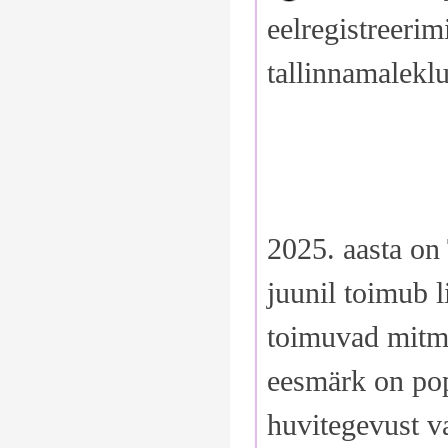
eelregistreerim
tallinnamalek
2025. aasta on 
juunil toimub 
toimuvad mitme
eesmärk on pop
huvitegevust va