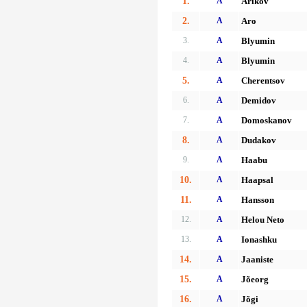
1.
A
Arikov
2.
A
Aro
3.
A
Blyumin
4.
A
Blyumin
5.
A
Cherentsov
6.
A
Demidov
7.
A
Domoskanov
8.
A
Dudakov
9.
A
Haabu
10.
A
Haapsal
11.
A
Hansson
12.
A
Helou Neto
13.
A
Ionashku
14.
A
Jaaniste
15.
A
Jõeorg
16.
A
Jõgi