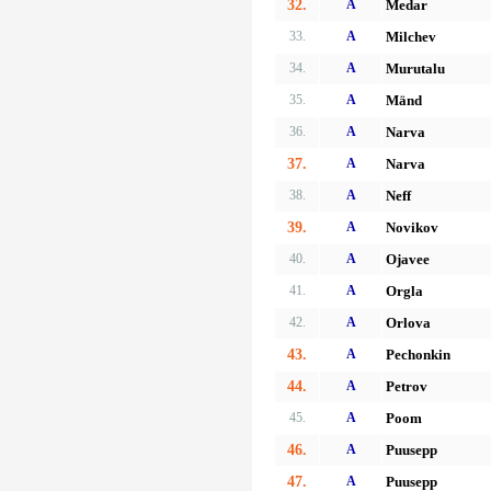
32.
A
Medar
33.
A
Milchev
34.
A
Murutalu
35.
A
Mänd
36.
A
Narva
37.
A
Narva
38.
A
Neff
39.
A
Novikov
40.
A
Ojavee
41.
A
Orgla
42.
A
Orlova
43.
A
Pechonkin
44.
A
Petrov
45.
A
Poom
46.
A
Puusepp
47.
A
Puusepp