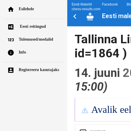
Eesti Maleliit
Facebook
Bl
Esilehele
chess-results.com
Eesti mal
Eesti reitingud
Tallinna L
Tulemused/medalid
id=1864 )
Info
14. juuni
2
Registreeru kasutajaks
15:00)
Avalik ee