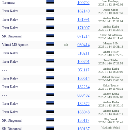
Jaan Raudsepp
Tartumaa
100702
2025-11-12 19:02:02
Andre Uibos
Tartu Kalev
182149
2025-11-10 16:09:50
Andres Karba
Tartu Kalev
181991
2025-11-11 22:52:04
Andres Karba
Tartu Kalev
171007
2025-11-14 15:39:10
Andrei Skladtsikov
SK Diagonaal
071214
2025-11-14 12:11:40
Margus Sööt
Viimsi MS Apones
mk
030414
2025-11-14 10:31:13
Ander Tiisler
Tartu Kalev
110211
2025-11-10 17:27:15
Tanel Tiisler
Tartu Kalev
100701
2025-11-10 17:26:58
Andres Karba
- - -
051117
2025-11-13 18:38:00
Mihkel Tomson
Tartu Kalev
160614
2025-10-13 13:06:59
Oskar Toome
Tartu Kalev
182234
2025-11-10 15:05:32
Andres Karba
- - -
030482
2025-11-13 18:37:08
Andres Karba
Tartu Kalev
182572
2025-11-13 16:30:10
Andres Karba
Tartu Kalev
183048
2025-11-13 16:30:41
Oleg Veerik
SK Diagonaal
120117
2025-11-10 21:30:41
Vladimir Verhni
SK Diagonaal
160137