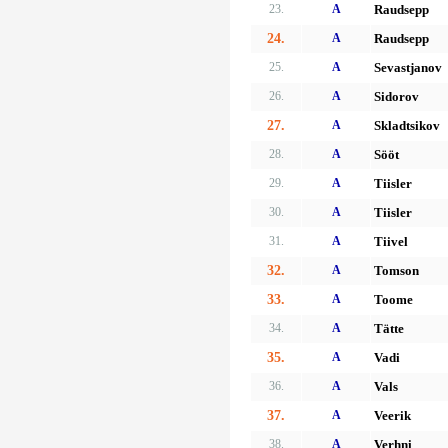
23.
A
Raudsepp
24.
A
Raudsepp
25.
A
Sevastjanov
26.
A
Sidorov
27.
A
Skladtsikov
28.
A
Sööt
29.
A
Tiisler
30.
A
Tiisler
31.
A
Tiivel
32.
A
Tomson
33.
A
Toome
34.
A
Tätte
35.
A
Vadi
36.
A
Vals
37.
A
Veerik
38.
A
Verhni