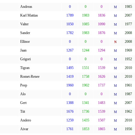
Andreas
0
0
0
1985
M
Karl Mattias
1789
1983
1836
2007
M
Valter
1050
1085
1090
1977
M
Sander
1782
1983
1876
2008
M
Ellinor
0
0
0
2008
N
Jaan
1267
1244
1294
1969
M
Grigori
0
0
0
1952
M
Tigran
1495
1551
1539
2010
M
Romet-Renee
1419
1758
1626
2010
M
Peep
1960
1902
1737
1961
M
Alo
0
0
0
1987
M
Gert
1388
1341
1483
2007
M
Tiit
1676
1736
1539
1962
M
Andero
1259
1435
1507
2010
M
Aivar
1761
1853
1865
1956
M