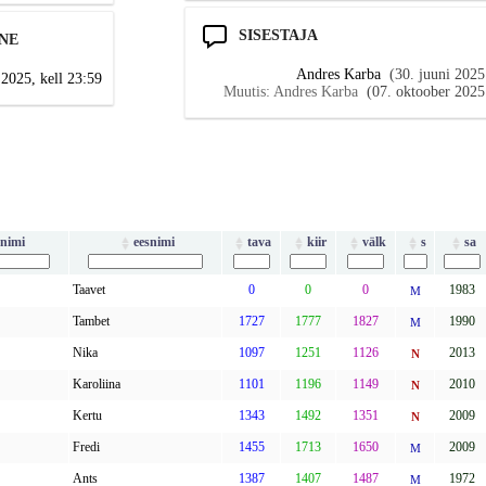
SISESTAJA
NE
Andres Karba
(30. juuni 2025
2025, kell 23:59
Muutis: Andres Karba
(07. oktoober 2025
enimi
eesnimi
tava
kiir
välk
s
sa
Taavet
0
0
0
1983
M
Tambet
1727
1777
1827
1990
M
Nika
1097
1251
1126
2013
N
Karoliina
1101
1196
1149
2010
N
Kertu
1343
1492
1351
2009
N
Fredi
1455
1713
1650
2009
M
Ants
1387
1407
1487
1972
M