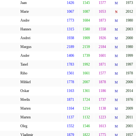
Jaan
1426
1545
1577
1973
M
Marie
1067
1087
1053
2012
N
Andre
1773
1684
1873
1980
M
Hannes
1315
1580
1558
2003
M
Andrei
1938
1909
1926
2000
M
Margus
2189
2159
2184
1980
M
Ander
1406
1739
1601
1999
M
Tanel
1783
1992
1871
1997
M
Riho
1561
1661
1577
1978
M
Mihkel
1778
2007
1878
2006
M
Oskar
1163
1361
1186
2014
M
Meelis
1871
1724
1737
1976
M
Marten
1164
1214
1138
2009
M
Marten
1137
1132
1223
2011
M
Oleg
1552
1546
1613
2001
M
Vladimir
1879
1822
1775
1957
M