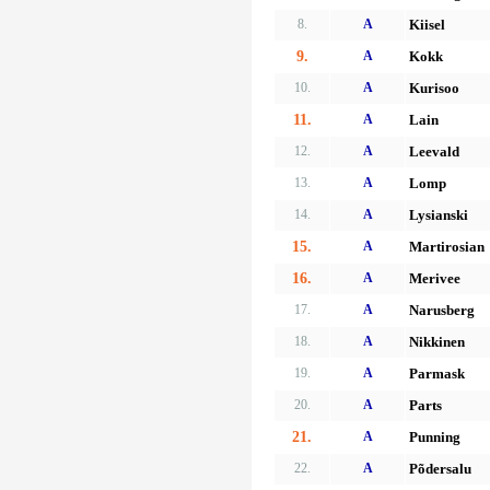
8.
A
Kiisel
9.
A
Kokk
10.
A
Kurisoo
11.
A
Lain
12.
A
Leevald
13.
A
Lomp
14.
A
Lysianski
15.
A
Martirosian
16.
A
Merivee
17.
A
Narusberg
18.
A
Nikkinen
19.
A
Parmask
20.
A
Parts
21.
A
Punning
22.
A
Põdersalu