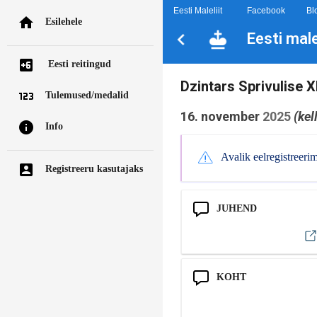
Eesti Maleliit
Facebook
Bl
Esilehele
Eesti mal
Eesti reitingud
Dzintars Sprivulise 
Tulemused/medalid
16. november
2025
(kel
Info
Avalik eelregistreeri
Registreeru kasutajaks
JUHEND
KOHT