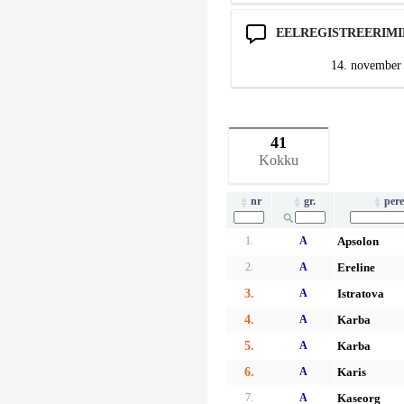
EELREGISTREERIMI
14. november 
41
Kokku
nr
gr.
per
1.
A
Apsolon
2.
A
Ereline
3.
A
Istratova
4.
A
Karba
5.
A
Karba
6.
A
Karis
7.
A
Kaseorg