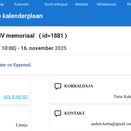
ogi
Kalender
Eesti reitingud
Medalid
Mõistatused
Re
e kalenderplaan
XIV memoriaal ( id=1881 )
l 10:00)
-
16. november
2025
mine on lõppenud.
KORRALDAJA
Tartu Kal
AVA JUHEND
KONTAKT
moc.liamg@abrak.serd
Luunja