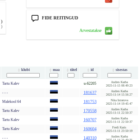
FIDE REITINGUD
)
)
Arvestatakse
klubi
maa
tiitel
id
sisestas
Andres Karba
Tartu Kalev
u-62205
2025-11-15 08:49:23
Andres Karba
- - -
181637
2025-11-14 15:56:27
Nika Istratova
Malekool 64
181753
2025-11-14 19:45:47
Andres Karba
Tartu Kalev
170558
2025-11-11 22:50:37
Andres Karba
Tartu Kalev
160707
2025-11-11 22:50:37
Fredi Karis
Tartu Kalev
160604
2025-11-11 23:50:19
Andres Karba
- - -
140310
2025-11-14 21:40:31