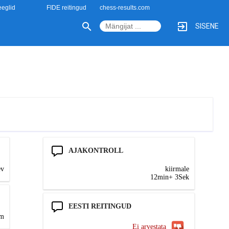
eglid
FIDE reitingud
chess-results.com
SISENE
AJAKONTROLL
ev
kiirmale
12min+ 3Sek
EESTI REITINGUD
na
Ei arvestata