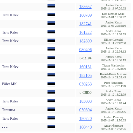
Andres Karba
- - -
183657
2025-11-13 07:20:02
Karl Mattias Kokk
Tartu Kalev
160709
2025-11-01 13:59:02
Andres Karba
- - -
182741
2025-11-03 20:59:10
Andre Uibos
Tartu Kalev
161222
2025-11-10 17:38:59
Ellinor Leevald
Tartu Kalev
182809
2025-11-11 23:02:58
Andres Karba
- - -
080406
2025-11-13 22:36:12
Andres Karba
u-62194
2025-11-14 19:58:13
Tigran Martirosian
Tartu Kalev
160131
2025-11-14 17:28:30
Romet-Renee Merivee
- - -
182105
2025-11-14 21:28:49
Peep Narusberg
Põlva MK
030263
2025-11-12 23:14:09
Andre Uibos
u-62050
2025-11-12 13:22:09
Andre Uibos
Tartu Kalev
183003
2025-11-12 16:03:44
Andres Karba
Tartumaa
030304
2025-11-14 12:56:36
Andero Punning
Tartu Kalev
180720
2025-11-07 11:50:03
Aivar Põdersalu
- - -
160440
2025-11-09 17:58:26