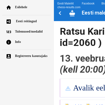
Eesti Maleliit
Facebook
Bl
Esilehele
chess-results.com
Eesti mal
Eesti reitingud
Ratsu Kari
Tulemused/medalid
id=2060 )
Info
13. veebru
Registreeru kasutajaks
(kell 20:00
Avalik ee