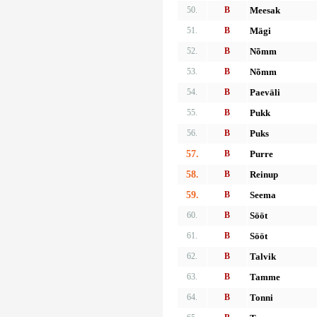
50.
B
Meesak
51.
B
Mägi
52.
B
Nõmm
53.
B
Nõmm
54.
B
Paeväli
55.
B
Pukk
56.
B
Puks
57.
B
Purre
58.
B
Reinup
59.
B
Seema
60.
B
Sööt
61.
B
Sööt
62.
B
Talvik
63.
B
Tamme
64.
B
Tonni