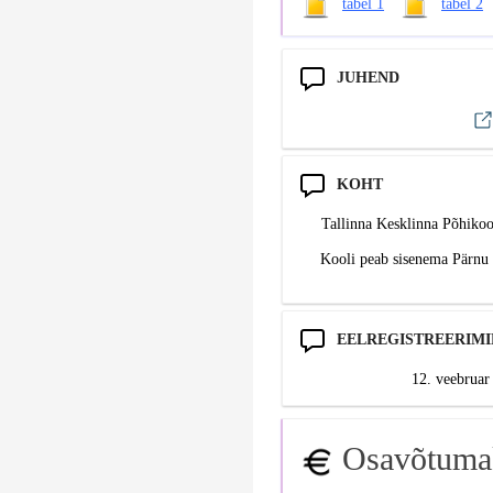
tabel 1
tabel 2
JUHEND
KOHT
Tallinna Kesklinna Põhikoo
Kooli peab sisenema Pärnu 
EELREGISTREERIMI
12. veebruar
Osavõtumak