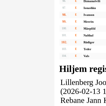
96.
E
Dzmanašvili
97.
E
Ionashku
98.
E
Ivanson
99.
E
Meerits
100.
E
Mäepõld
101.
E
Nafthal
102.
E
Rüdiger
103.
E
Teder
104.
E
Vals
Hiljem regi
Lillenberg Jo
(2026-02-13 1
Rebane Jann K