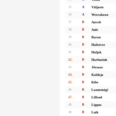
35.
A
Väljaots
36.
A
Weerakoon
37.
B
Anvelt
38.
B
Aule
39.
B
Baran
40.
B
Halistvee
41.
B
Haljak
42.
B
Harbuziuk
43.
B
Jõesaar
44.
B
Kaldoja
45.
B
Kibe
46.
B
Laanemägi
47.
B
Lillend
48.
B
Lippus
49.
B
Luik