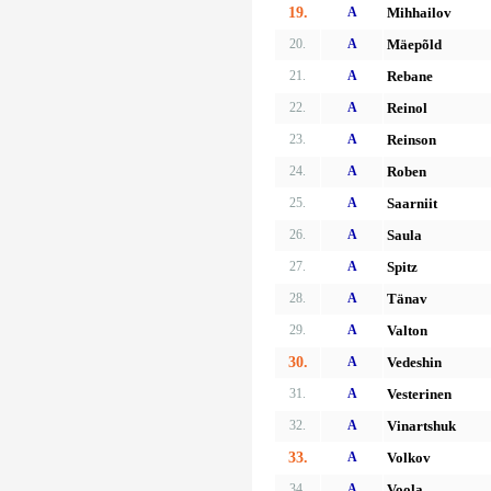
19.
A
Mihhailov
20.
A
Mäepõld
21.
A
Rebane
22.
A
Reinol
23.
A
Reinson
24.
A
Roben
25.
A
Saarniit
26.
A
Saula
27.
A
Spitz
28.
A
Tänav
29.
A
Valton
30.
A
Vedeshin
31.
A
Vesterinen
32.
A
Vinartshuk
33.
A
Volkov
34.
A
Voola