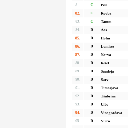
81.
C
Pihl
82.
C
Rooba
83.
C
Tamm
84.
D
Aas
85.
D
Holm
86.
D
Lumiste
87.
D
Narva
88.
D
Retel
89.
D
Saadoja
90.
D
Sarv
91.
D
Timasjova
92.
D
Tšubrina
93.
D
Uibo
94.
D
Vinogradova
95.
D
Virro