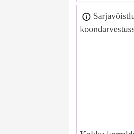
Sarjavõistl
koondarvestuss