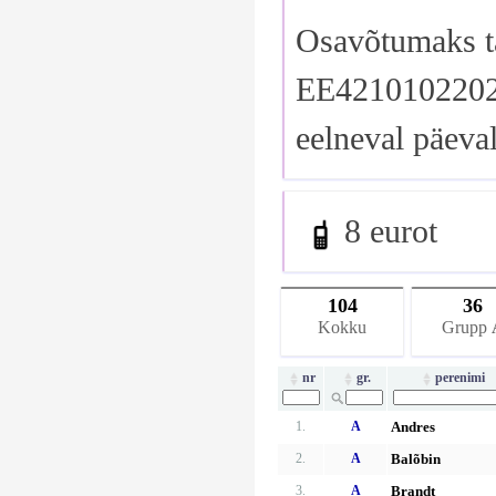
Osavõtumaks ta
EE42101022029
eelneval päeval
8 eurot
104
36
Kokku
Grupp
nr
gr.
perenimi
1.
A
Andres
2.
A
Balõbin
3.
A
Brandt