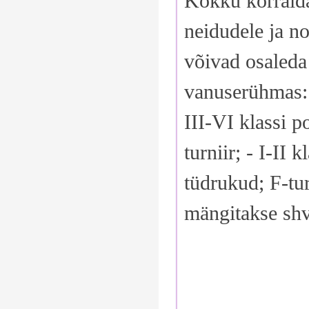
Kokku korraldat
neidudele ja n
võivad osaleda
vanuserühmas: A
III-VI klassi p
turniir; - I-II 
tüdrukud; F-tur
mängitakse shv