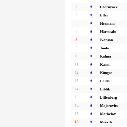
4.
A
Chernyaev
5.
A
Eller
6.
A
Hermann
7.
A
Härmsalu
8.
A
Ivanson
9.
A
Jõulu
10.
A
Kalma
11.
A
Kasmi
12.
A
Küngas
13.
A
Laido
14.
A
Liblik
15.
A
Lillenberg
16.
A
Majerovits
17.
A
Markelov
18.
A
Meerits