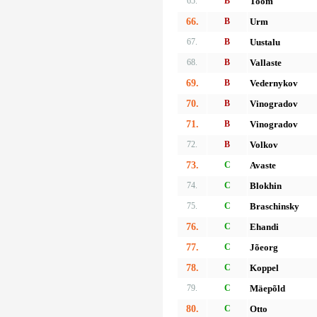
65.
B
Toom
66.
B
Urm
67.
B
Uustalu
68.
B
Vallaste
69.
B
Vedernykov
70.
B
Vinogradov
71.
B
Vinogradov
72.
B
Volkov
73.
C
Avaste
74.
C
Blokhin
75.
C
Braschinsky
76.
C
Ehandi
77.
C
Jõeorg
78.
C
Koppel
79.
C
Mäepõld
80.
C
Otto