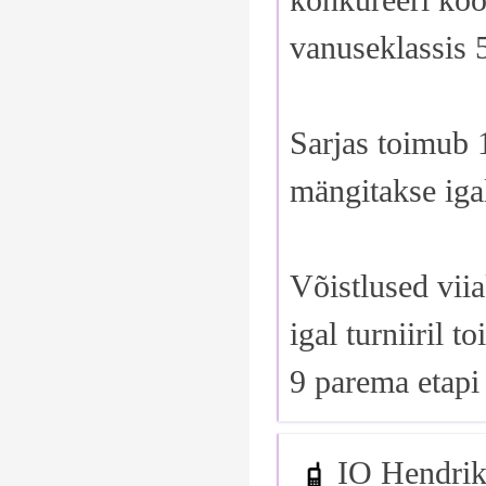
vanuseklassis 
Sarjas toimub 1
mängitakse igal
Võistlused viia
igal turniiril 
9 parema etapi
IO Hendrik