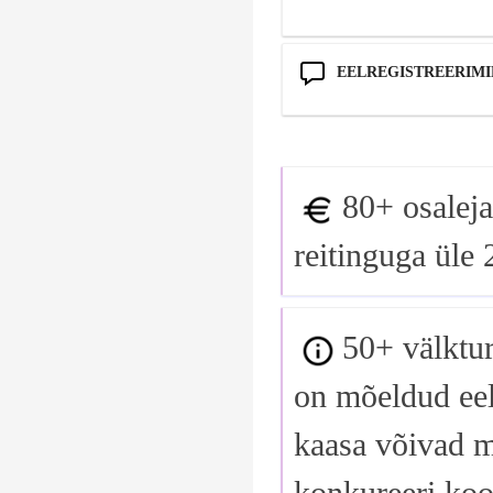
EELREGISTREERIMI
80+ osaleja
reitinguga üle 
50+ välkt
on mõeldud eel
kaasa võivad m
konkureeri koo