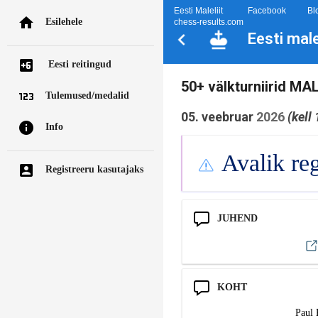
Eesti Maleliit
Facebook
Bl
Esilehele
chess-results.com
Eesti mal
Eesti reitingud
50+ välkturniirid M
Tulemused/medalid
05. veebruar
2026
(kell
Info
Avalik reg
Registreeru kasutajaks
JUHEND
KOHT
Paul 