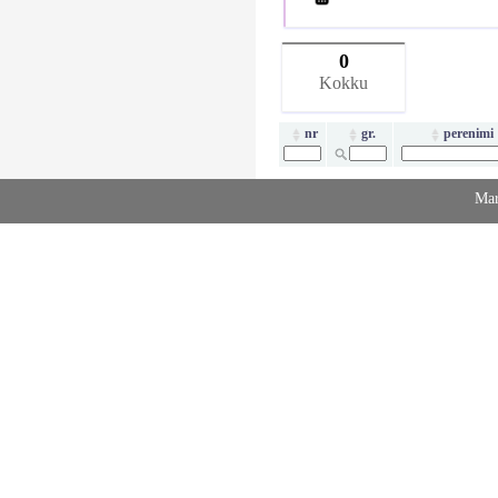
0
Kokku
nr
gr.
perenimi
Mar