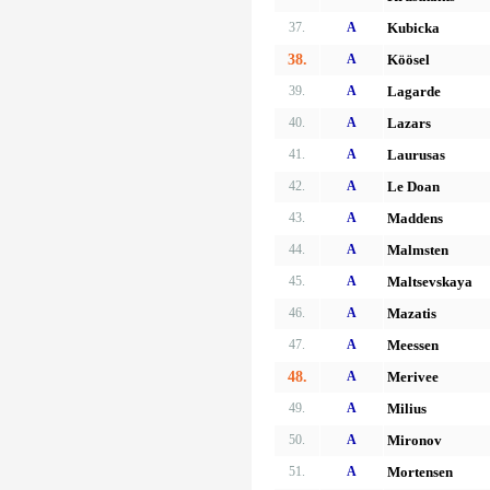
37.
A
Kubicka
38.
A
Köösel
39.
A
Lagarde
40.
A
Lazars
41.
A
Laurusas
42.
A
Le Doan
43.
A
Maddens
44.
A
Malmsten
45.
A
Maltsevskaya
46.
A
Mazatis
47.
A
Meessen
48.
A
Merivee
49.
A
Milius
50.
A
Mironov
51.
A
Mortensen