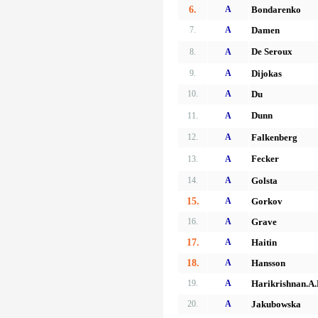
6.
A
Bondarenko
7.
A
Damen
De Seroux
8.
A
9.
A
Dijokas
10.
A
Du
Dunn
11.
A
12.
A
Falkenberg
Fecker
13.
A
14.
A
Golsta
15.
A
Gorkov
16.
A
Grave
17.
A
Haitin
18.
A
Hansson
19.
A
Harikrishnan.A
20.
A
Jakubowska