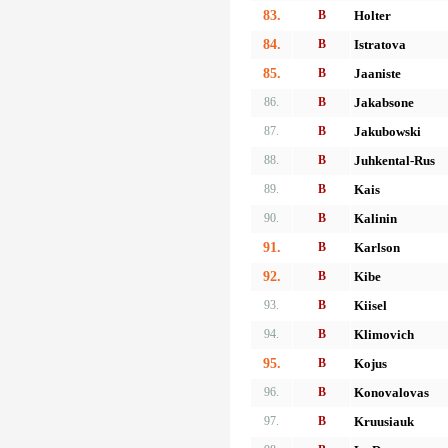
83.
B
Holter
84.
B
Istratova
85.
B
Jaaniste
86.
B
Jakabsone
87.
B
Jakubowski
88.
B
Juhkental-Rus
89.
B
Kais
90.
B
Kalinin
91.
B
Karlson
92.
B
Kibe
93.
B
Kiisel
94.
B
Klimovich
95.
B
Kojus
96.
B
Konovalovas
97.
B
Kruusiauk