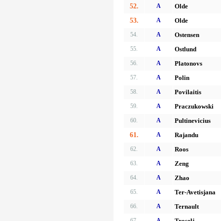
52.
A
Olde
53.
A
Olde
54.
A
Ostensen
55.
A
Ostlund
56.
A
Platonovs
57.
A
Polin
58.
A
Povilaitis
59.
A
Praczukowski
60.
A
Pultinevicius
61.
A
Rajandu
62.
A
Roos
63.
A
Zeng
64.
A
Zhao
65.
A
Ter-Avetisjana
66.
A
Ternault
67.
A
Troselj