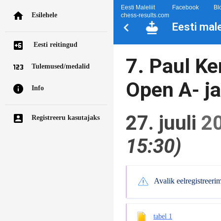
Eesti Maleliit
Facebook
Bl
Esilehele
chess-results.com
Eesti mal
Eesti reitingud
7. Paul Ke
Tulemused/medalid
Open A- ja
Info
27. juuli
2
Registreeru kasutajaks
15:30)
Avalik eelregistreeri
tabel 1