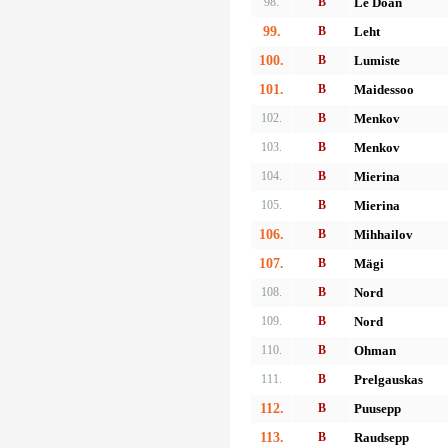
98.
B
Le Doan
99.
B
Leht
100.
B
Lumiste
101.
B
Maidessoo
102.
B
Menkov
103.
B
Menkov
104.
B
Mierina
105.
B
Mierina
106.
B
Mihhailov
107.
B
Mägi
108.
B
Nord
109.
B
Nord
110.
B
Ohman
111.
B
Prelgauskas
112.
B
Puusepp
113.
B
Raudsepp