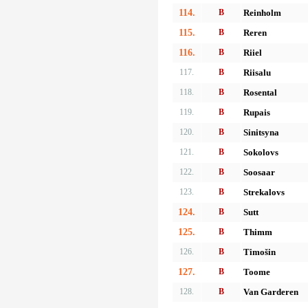
114.
B
Reinholm
115.
B
Reren
116.
B
Riiel
117.
B
Riisalu
118.
B
Rosental
119.
B
Rupais
120.
B
Sinitsyna
121.
B
Sokolovs
122.
B
Soosaar
123.
B
Strekalovs
124.
B
Sutt
125.
B
Thimm
126.
B
Timošin
127.
B
Toome
128.
B
Van Garderen