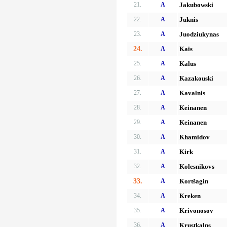
21.
A
Jakubowski
22.
A
Juknis
23.
A
Juodziukynas
24.
A
Kais
25.
A
Kalus
26.
A
Kazakouski
27.
A
Kavalnis
28.
A
Keinanen
29.
A
Keinanen
30.
A
Khamidov
31.
A
Kirk
32.
A
Kolesnikovs
33.
A
Kortšagin
34.
A
Kreken
35.
A
Krivonosov
36.
A
Krustkalns