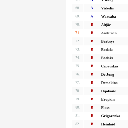
68.
A
Viskelis
69.
A
Warcaba
70.
B
Altjõe
71.
B
Anderson
72.
B
Barbsys
73.
B
Bodaks
74.
B
Bodaks
75.
B
Cepauskas
76.
B
De Jong
77.
B
Demakina
78.
B
Dijokaite
79.
B
Eropkin
80.
B
Floss
81.
B
Grigorenko
82.
B
Heinlaid