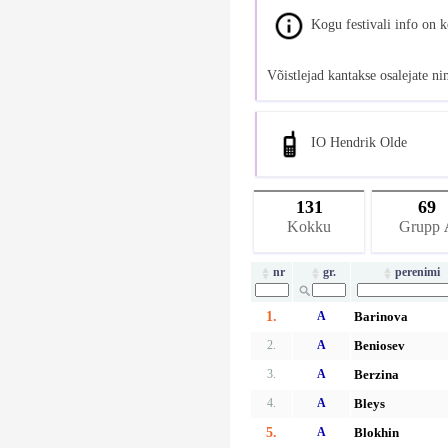
Kogu festivali info on 
Võistlejad kantakse osalejate n
IO Hendrik Olde
131
69
Kokku
Grupp
nr
gr.
perenimi
1.
A
Barinova
2.
A
Beniosev
3.
A
Berzina
4.
A
Bleys
5.
A
Blokhin