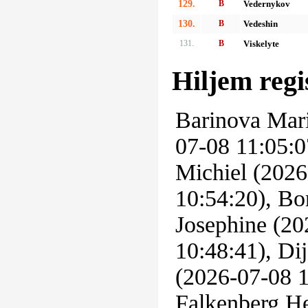
129.
B
Vedernykov
130.
B
Vedeshin
131.
B
Viskelyte
Hiljem regi
Barinova Mari
07-08 11:05:0
Michiel (2026
10:54:20), B
Josephine (20
10:48:41), Di
(2026-07-08 1
Falkenberg He