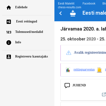
Eesti Maleliit
Facebook
Bl
Esilehele
chess-results.com
Eesti mal
Eesti reitingud
Järvamaa 2020. a. la
Tulemused/medalid
25. oktoober
2020
-
25.
Info
Avalik registreerimin
Registreeru kasutajaks
reitinguarvestus
JUHEND