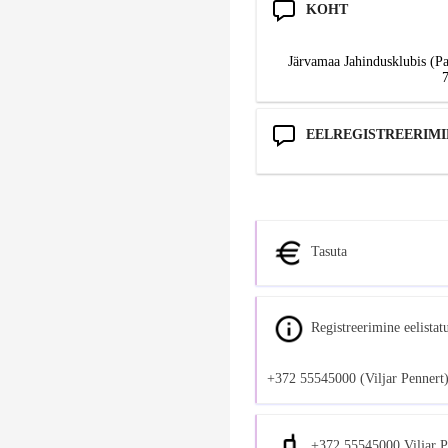
KOHT
Järvamaa Jahindusklubis (Pa
EELREGISTREERIMI
Tasuta
Registreerimine eelistat
+372 55545000 (Viljar Pennert),
+372 55545000 Viljar P