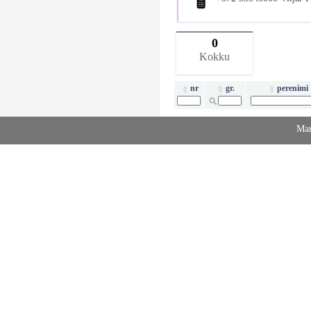
0
Kokku
nr
gr.
perenimi
Mar