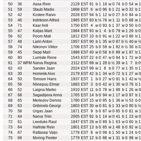
50
36
Aasa Rein
2129
EST
91
b 1
18
w 0
74
b 0
54
w 1
51
59
Staub Madis
1868
EST
6
w 0
96
b 1
21
w 0
32
b 1
52
42
Koskre Raivo
2028
EST
94
b 1
12
w 0
27
b 0
84
w 1
53
46
Indrikson Alfred
1985
EST
83
b ½
76
w 1
11
b 0
68
w 1
54
71
Kaar Anti
1750
EST
4
w 0
93
b 1
37
w 0
50
b 0
55
47
Kaljas Mart
1984
EST
93
w 1
4
b 0
79
w 1
29
b 0
56
62
Poom Mati
1812
EST
10
b 0
91
w 1
22
w 0
86
b 1
57
48
Larin Anton
1957
EST
90
b 1
35
w 0
87
b ½
40
w 
58
74
Nikonov Viktor
1706
EST
25
b 0
59
w 1
82
b ½
36
b 0
59
45
Sepp Mart
1988
EST
40
w 0
58
b 0
89
w 1
87
b 1
60
80
Lumiste Rene
1543
EST
22
b 0
47
w 0
94
b 1
72
w 0
61
37
WFM
Narva Regina
2112
EST
89
w 1
28
b ½
39
w 1
7
b 0
62
43
Sander Jaan
2024
EST
99
w 1
8
b 0
77
w 1
35
b 1
63
30
Hommik Aivo
2179
EST
42
b 1
34
w 0
72
b 1
27
w 0
64
50
Tomson Hans
1937
EST
1
b 0
27
w 0
91
b 1
42
w 
65
56
Niinepuu Elmar
1883
EST
3
b 0
42
w 1
30
w 0
79
b 1
66
52
Laigna Marko
1910
EST
11
b 0
78
w 1
98
b 1
26
w 0
67
68
Sagadijeva Anna
1765
EST
14
b 0
94
w 1
17
w 0
97
b 1
68
65
Merkulov Deniss
1780
EST
15
w 0
95
b 1
36
w ½
53
b 0
69
63
Gribinets Georgi
1803
EST
30
w 0
81
b 1
33
w 0
90
b ½
70
58
Urgas Jaan
1871
EST
9
b 0
87
w 0
85
b 0
81
w 1
71
44
Narva Triin
2005
EST
92
b 1
14
w 0
41
b 1
23
w 0
72
61
Leeduks Raul
1847
EST
28
w 0
89
b 1
63
w 0
60
b 1
73
64
Halliste Rein
1801
EST
13
b 0
85
w 1
48
b 0
92
w 1
74
67
Rattasep Valjo
1778
EST
8
w 0
99
b 1
50
w 1
24
b 0
75
66
Moring Peeter
1779
EST
12
b 0
88
w 1
31
b 0
98
w 1