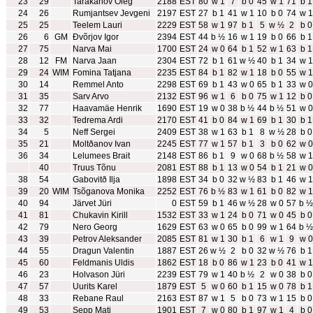
23
29
Tarakanov Oleg
2188
EST
80
w 1
7
b 0
45
w 1
71
b 1
24
26
Rumjantsev Jevgeni
2197
EST
27
b 1
41
w 1
10
b 0
74
w 1
25
25
Teelem Lauri
2229
EST
58
w 1
97
b 1
5
w ½
2
b 0
26
6
GM
Ðvõrjov Igor
2394
EST
44
b ½
16
w 1
19
b 0
66
b 1
27
75
Narva Mai
1700
EST
24
w 0
64
b 1
52
w 1
63
b 1
28
12
FM
Narva Jaan
2304
EST
72
b 1
61
w ½
40
b 1
34
w 1
29
24
WIM
Fomina Tatjana
2235
EST
84
b 1
82
w 1
18
b 0
55
w 1
30
14
Remmel Anto
2298
EST
69
b 1
43
w 0
65
b 1
33
w 0
31
35
Sarv Arvo
2132
EST
96
w 1
6
b 0
75
w 1
12
b 0
32
77
Haavamäe Henrik
1690
EST
19
w 0
38
b ½
44
b ½
51
w 0
33
32
Tedrema Ardi
2170
EST
41
b 0
84
w 1
69
b 1
30
b 1
34
5
Neff Sergei
2409
EST
38
w 1
63
b 1
8
w ½
28
b 0
35
21
Moltðanov Ivan
2245
EST
77
w 1
57
b 1
3
b 0
62
w 0
36
34
Lelumees Brait
2148
EST
86
b 1
9
w 0
68
b ½
58
w 1
40
Truus Tõnu
2081
EST
88
b 1
13
w 0
54
b 1
21
w 0
38
54
Gabovitð Ilja
1898
EST
34
b 0
32
w ½
83
b 1
46
w 1
39
20
WIM
Tsõganova Monika
2252
EST
76
b ½
83
w 1
61
b 0
82
w 1
40
94
Järvet Jüri
0
EST
59
b 1
46
w ½
28
w 0
57
b ½
41
81
Chukavin Kirill
1532
EST
33
w 1
24
b 0
71
w 0
45
b 0
42
79
Nero Georg
1629
EST
63
w 0
65
b 0
99
w 1
64
b ½
43
39
Petrov Aleksander
2085
EST
81
w 1
30
b 1
6
w 1
9
w 0
44
55
Dragun Valentin
1887
EST
26
w ½
2
b 0
32
w ½
76
b 1
45
60
Feldmanis Uldis
1862
EST
18
b 0
86
w 1
23
b 0
41
w 1
46
23
Holvason Jüri
2239
EST
79
w 1
40
b ½
2
w 0
38
b 0
47
57
Uurits Karel
1879
EST
5
w 0
60
b 1
15
w 0
78
b 1
48
33
Rebane Raul
2163
EST
87
w 1
5
b 0
73
w 1
15
b 0
49
53
Sepp Mati
1901
EST
7
w 0
80
b 1
97
w 1
4
b 0