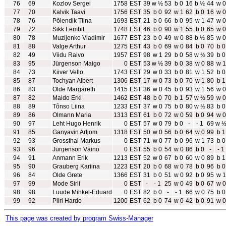
76
69
Kozlov Sergei
1758
EST
39
w ½
53
b 0
16
b ½
44
w 0
77
70
Kalvik Taavi
1756
EST
35
b 0
92
w 1
62
b 0
16
w 0
78
76
Põlendik Tiina
1693
EST
21
b 0
66
b 0
95
w 1
47
w 0
79
72
Sikk Lembit
1748
EST
46
b 0
90
w 1
55
b 0
65
w 0
80
78
Muzijenko Vladimir
1677
EST
23
b 0
49
w 0
88
b ½
85
w 0
81
88
Valge Arthur
1275
EST
43
b 0
69
w 0
84
b 0
70
b 0
82
49
Viidu Raivo
1957
EST
98
w 1
29
b 0
58
w ½
39
b 0
83
95
Jürgenson Maigo
0
EST
53
w ½
39
b 0
38
w 0
88
w 1
84
73
Kiiver Vello
1743
EST
29
w 0
33
b 0
81
w 1
52
b 0
85
87
Tochyan Albert
1306
EST
17
w 0
73
b 0
70
w 1
80
b 1
86
83
Olde Margareth
1415
EST
36
w 0
45
b 0
93
w 1
56
w 0
87
82
Maido Erki
1462
EST
48
b 0
70
b 1
57
w ½
59
w 0
88
89
Tõnso Liina
1233
EST
37
w 0
75
b 0
80
w ½
83
b 0
89
86
Olmann Maria
1313
EST
61
b 0
72
w 0
59
b 0
94
w 0
90
97
Leht Hugo Henrik
0
EST
57
w 0
79
b 0
-
- 1
69
w 
91
85
Ganyavin Artjom
1318
EST
50
w 0
56
b 0
64
w 0
99
b 1
92
93
Grossthal Markus
0
EST
71
w 0
77
b 0
96
w 1
73
b 0
93
96
Jürgenson Väino
0
EST
55
b 0
54
w 0
86
b 0
-
- 1
94
91
Anmann Erik
1213
EST
52
w 0
67
b 0
60
w 0
89
b 1
95
90
Grauberg Kariina
1223
EST
20
b 0
68
w 0
78
b 0
96
b 0
96
84
Olde Grete
1366
EST
31
b 0
51
w 0
92
b 0
95
w 1
97
99
Mode Sirli
0
EST
-
- 1
25
w 0
49
b 0
67
w 0
98
98
Luude Mihkel-Eduard
0
EST
82
b 0
-
- 1
66
w 0
75
b 0
99
92
Piiri Hardo
1200
EST
62
b 0
74
w 0
42
b 0
91
w 0
This page was created by program Swiss-Manager