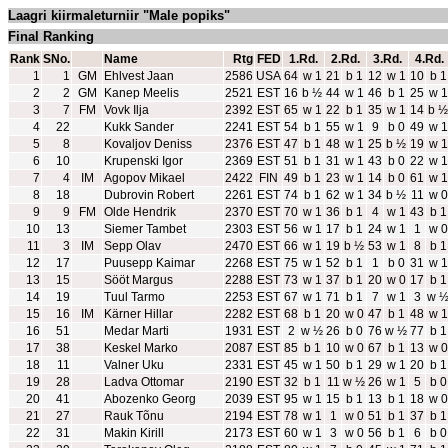
Laagri kiirmaleturniir "Male popiks"
Final Ranking
Rank
SNo.
Name
Rtg
FED
1.Rd.
2.Rd.
3.Rd.
4.Rd.
1
1
GM
Ehlvest Jaan
2586
USA
64
w 1
21
b 1
12
w 1
10
b 1
2
2
GM
Kanep Meelis
2521
EST
16
b ½
44
w 1
46
b 1
25
w 1
3
7
FM
Vovk Ilja
2392
EST
65
w 1
22
b 1
35
w 1
14
b ½
4
22
Kukk Sander
2241
EST
54
b 1
55
w 1
9
b 0
49
w 1
5
8
Kovaljov Deniss
2376
EST
47
b 1
48
w 1
25
b ½
19
w 1
6
10
Krupenski Igor
2369
EST
51
b 1
31
w 1
43
b 0
22
w 1
7
4
IM
Agopov Mikael
2422
FIN
49
b 1
23
w 1
14
b 0
61
w 1
8
18
Dubrovin Robert
2261
EST
74
b 1
62
w 1
34
b ½
11
w 0
9
9
FM
Olde Hendrik
2370
EST
70
w 1
36
b 1
4
w 1
43
b 1
10
13
Siemer Tambet
2303
EST
56
w 1
17
b 1
24
w 1
1
w 0
11
3
IM
Sepp Olav
2470
EST
66
w 1
19
b ½
53
w 1
8
b 1
12
17
Puusepp Kaimar
2268
EST
75
w 1
52
b 1
1
b 0
31
w 1
13
15
Sööt Margus
2288
EST
73
w 1
37
b 1
20
w 0
17
b 1
14
19
Tuul Tarmo
2253
EST
67
w 1
71
b 1
7
w 1
3
w 
15
16
IM
Kärner Hillar
2282
EST
68
b 1
20
w 0
47
b 1
48
w 1
16
51
Medar Marti
1931
EST
2
w ½
26
b 0
76
w ½
77
b 1
17
38
Keskel Marko
2087
EST
85
b 1
10
w 0
67
b 1
13
w 0
18
11
Valner Uku
2331
EST
45
w 1
50
b 1
29
w 1
20
b 1
19
28
Ladva Ottomar
2190
EST
32
b 1
11
w ½
26
w 1
5
b 0
20
41
Abozenko Georg
2039
EST
95
w 1
15
b 1
13
b 1
18
w 0
21
27
Rauk Tõnu
2194
EST
78
w 1
1
w 0
51
b 1
37
b 1
22
31
Makin Kirill
2173
EST
60
w 1
3
w 0
56
b 1
6
b 0