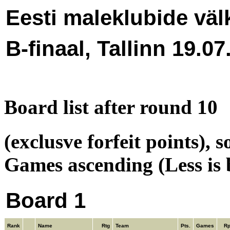
Eesti maleklubide väl
B-finaal, Tallinn 19.07
Board list after round 10
(exclusve forfeit points), 
Games ascending (Less is 
Board 1
Rank
Name
Rtg
Team
Pts.
Games
R