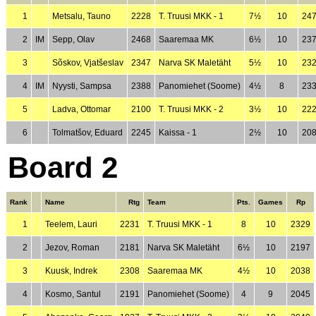
1
Metsalu, Tauno
2228
T. Truusi MKK - 1
7½
10
24
2
IM
Sepp, Olav
2468
Saaremaa MK
6½
10
23
3
Sõskov, Vjatšeslav
2347
Narva SK Maletäht
5½
10
23
4
IM
Nyysti, Sampsa
2388
Panomiehet (Soome)
4½
8
23
5
Ladva, Ottomar
2100
T. Truusi MKK - 2
3½
10
22
6
Tolmatšov, Eduard
2245
Kaissa - 1
2½
10
20
Board 2
Rank
Name
Rtg
Team
Pts.
Games
Rp
1
Teelem, Lauri
2231
T. Truusi MKK - 1
8
10
2329
2
Jezov, Roman
2181
Narva SK Maletäht
6½
10
2197
3
Kuusk, Indrek
2308
Saaremaa MK
4½
10
2038
4
Kosmo, Santul
2191
Panomiehet (Soome)
4
9
2045