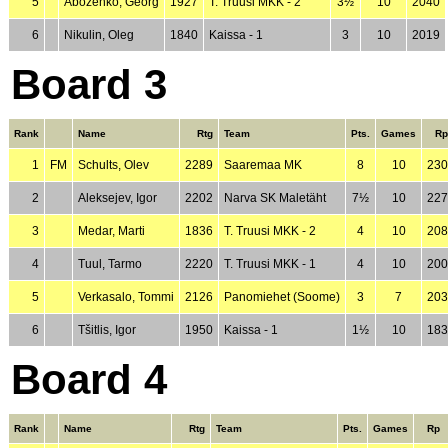
5
Abozenko, Georg
1927
T. Truusi MKK - 2
3½
10
2040
6
Nikulin, Oleg
1840
Kaissa - 1
3
10
2019
Board 3
Rank
Name
Rtg
Team
Pts.
Games
Rp
1
FM
Schults, Olev
2289
Saaremaa MK
8
10
230
2
Aleksejev, Igor
2202
Narva SK Maletäht
7½
10
227
3
Medar, Marti
1836
T. Truusi MKK - 2
4
10
208
4
Tuul, Tarmo
2220
T. Truusi MKK - 1
4
10
200
5
Verkasalo, Tommi
2126
Panomiehet (Soome)
3
7
203
6
Tšitlis, Igor
1950
Kaissa - 1
1½
10
183
Board 4
Rank
Name
Rtg
Team
Pts.
Games
Rp