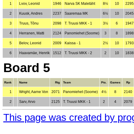
1
Lvov, Leonid
1946
Narva SK Maletäht
8½
10
2295
2
Kuusk, Andres
2237
Saaremaa MK
6½
10
2045
3
Truus, Tõnu
2098
T. Truusi MKK - 1
3½
6
1947
4
Herranen, Matti
2124
Panomiehet (Soome)
3
8
1898
5
Belov, Leonid
2009
Kaissa - 1
2½
10
1793
6
Haavamäe, Henrik
1512
T. Truusi MKK - 2
2
10
1838
Board 5
Rank
Name
Rtg
Team
Pts.
Games
Rp
1
Wright, Aarne Von
2071
Panomiehet (Soome)
4½
8
2140
2
Sarv, Arvo
2125
T. Truusi MKK - 1
2
4
2079
This page was created by pr