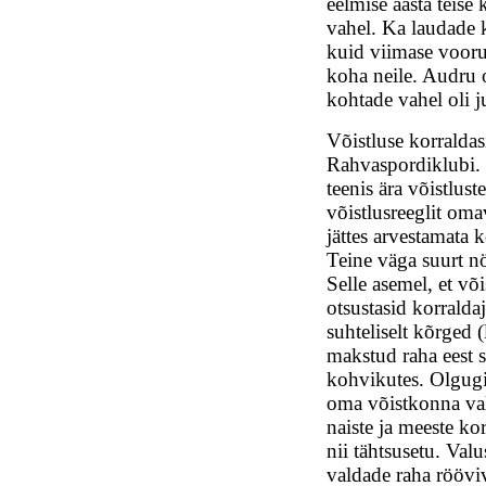
eelmise aasta teis
vahel. Ka laudade 
kuid viimase vooru
koha neile. Audru 
kohtade vahel oli 
Võistluse korralda
Rahvaspordiklubi.
teenis ära võistlust
võistlusreeglit oma
jättes arvestamata k
Teine väga suurt nö
Selle asemel, et võ
otsustasid korralda
suhteliselt kõrged 
makstud raha eest 
kohvikutes. Olgugi 
oma võistkonna vald
naiste ja meeste ko
nii tähtsusetu. Valu
valdade raha rööviv