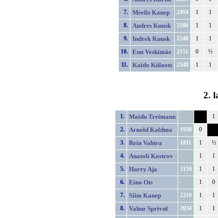
7.
Meelis Kanep
2494
1
1
8.
Andres Kuusk
2186
1
1
9.
Indrek Kuusk
2248
1
1
10.
Enn Veskimäe
2151
0
½
11.
Kaido Külaots
2548
1
1
2. 
1.
Maidu Treimann
-
1
2.
Arnold Kaldma
1930
0
3.
Rein Vahtra
1811
1
½
4.
Anatoli Kostrov
-
1
1
5.
Harry Aja
2158
1
1
6.
Eino Ots
-
1
0
7.
Siim Kanep
2219
1
1
8.
Vahur Sprivul
2034
1
1