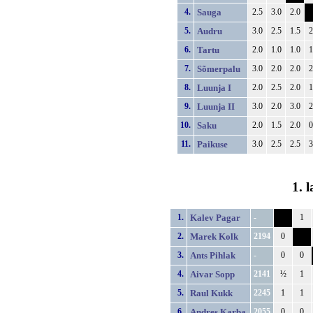
4.
Sauga
2.5
3.0
2.0
5.
Audru
3.0
2.5
1.5
2
6.
Tartu
2.0
1.0
1.0
1
7.
Sõmerpalu
3.0
2.0
2.0
2
8.
Luunja I
2.0
2.5
2.0
1
9.
Luunja II
3.0
2.0
3.0
2
10.
Saku
2.0
1.5
2.0
0
11.
Paikuse
3.0
2.5
2.5
3
1. 
1.
Kalev Pagar
-
1
2.
Marek Kolk
2194
0
3.
Ants Pihlak
-
0
0
4.
Aivar Sopp
2141
½
1
5.
Raul Kukk
2245
1
1
6.
Andres Karba
2055
0
0