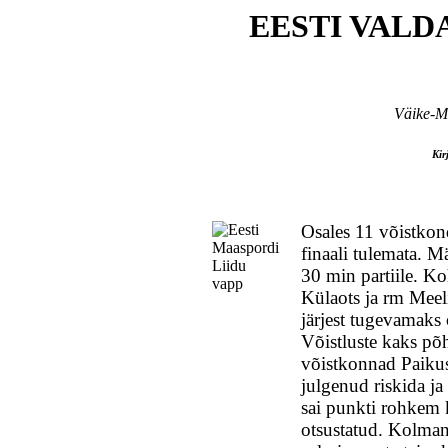
EESTI VAL
Väike-M
Kir
Osales 11 võistkond
finaali tulemata. M
30 min partiile. Ko
Külaots ja rm Meel
järjest tugevamaks 
Võistluste kaks põ
võistkonnad Paikus
julgenud riskida ja 
sai punkti rohkem k
otsustatud. Kolmand