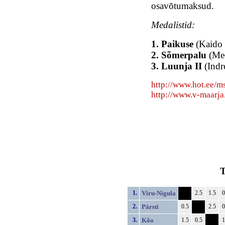
osavõtumaksud.
Medalistid:
1. Paikuse
(Kaido 
2. Sõmerpalu
(Mee
3. Luunja II
(Indr
http://www.hot.ee/m
http://www.v-maarja
T
1.
Viru-Nigula
2.5
1.5
0
2.
Pärsti
0.5
2.5
0
3.
Kõo
1.5
0.5
1