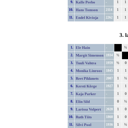
9.
Kalle Peebo
-
1
1
10.
Hans Tomson
2114
1
1
11.
Endel Kivioja
2262
1
1
3. 
1.
Ele Hain
-
½
2.
Margit Simenson
1934
½
3.
Tuuli Vahtra
1959
½
0
4.
Monika Linroos
1845
1
1
5.
Reet Pikkmets
2007
1
½
6.
Kersti Kõrge
1927
1
1
7.
Kaja Parker
-
1
0
8.
Elin Sild
-
0
½
9.
Larissa Volpert
2020
1
0
10.
Ruth Tiits
1860
1
0
11.
Silvi Pool
1936
1
½