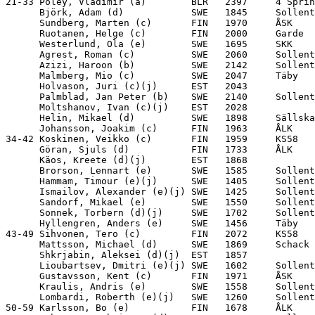
21-33 Poley, Vladimir (a)        BLR   2397     4 Sprin
      Björk, Adam (d)            SWE   1845     Sollent
      Sundberg, Marten (c)       FIN   1970     ÅSK    
      Ruotanen, Helge (c)        FIN   2000     Garde  
      Westerlund, Ola (e)        SWE   1695     SKK    
      Agrest, Roman (c)          SWE   2060     Sollent
      Azizi, Haroon (b)          SWE   2142     Sollent
      Malmberg, Mio (c)          SWE   2047     Täby   
      Holvason, Juri (c)(j)      EST   2043            
      Palmblad, Jan Peter (b)    SWE   2140     Sollent
      Moltshanov, Ivan (c)(j)    EST   2028            
      Helin, Mikael (d)          SWE   1898     Sällska
      Johansson, Joakim (c)      FIN   1963     ÅLK    
34-42 Koskinen, Veikko (c)       FIN   1959     KS58   
      Göran, Sjuls (d)           FIN   1733     ÅLK    
      Käos, Kreete (d)(j)        EST   1868            
      Brorson, Lennart (e)       SWE   1585     Sollent
      Hammam, Timour (e)(j)      SWE   1405     Sollent
      Ismailov, Alexander (e)(j) SWE   1425     Sollent
      Sandorf, Mikael (e)        SWE   1550     Sollent
      Sonnek, Torbern (d)(j)     SWE   1702     Sollent
      Hyllengren, Anders (e)     SWE   1456     Täby   
43-49 Sihvonen, Tero (c)         FIN   2072     KS58   
      Mattsson, Michael (d)      SWE   1869     Schack 
      Shkrjabin, Aleksei (d)(j)  EST   1857            
      Lioubartsev, Dmitri (e)(j) SWE   1602     Sollent
      Gustavsson, Kent (c)       FIN   1971     ÅSK    
      Kraulis, Andris (e)        SWE   1558     Sollent
      Lombardi, Roberth (e)(j)   SWE   1260     Sollent
50-59 Karlsson, Bo (e)           FIN   1678     ÅLK    