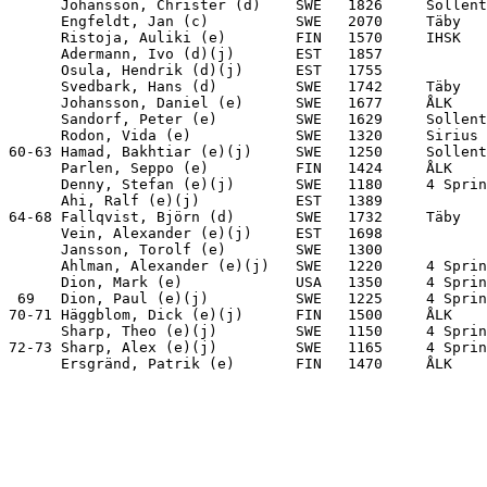
      Johansson, Christer (d)    SWE   1826     Sollent
      Engfeldt, Jan (c)          SWE   2070     Täby   
      Ristoja, Auliki (e)        FIN   1570     IHSK   
      Adermann, Ivo (d)(j)       EST   1857            
      Osula, Hendrik (d)(j)      EST   1755            
      Svedbark, Hans (d)         SWE   1742     Täby   
      Johansson, Daniel (e)      SWE   1677     ÅLK    
      Sandorf, Peter (e)         SWE   1629     Sollent
      Rodon, Vida (e)            SWE   1320     Sirius 
60-63 Hamad, Bakhtiar (e)(j)     SWE   1250     Sollent
      Parlen, Seppo (e)          FIN   1424     ÅLK    
      Denny, Stefan (e)(j)       SWE   1180     4 Sprin
      Ahi, Ralf (e)(j)           EST   1389            
64-68 Fallqvist, Björn (d)       SWE   1732     Täby   
      Vein, Alexander (e)(j)     EST   1698            
      Jansson, Torolf (e)        SWE   1300            
      Ahlman, Alexander (e)(j)   SWE   1220     4 Sprin
      Dion, Mark (e)             USA   1350     4 Sprin
 69   Dion, Paul (e)(j)          SWE   1225     4 Sprin
70-71 Häggblom, Dick (e)(j)      FIN   1500     ÅLK    
      Sharp, Theo (e)(j)         SWE   1150     4 Sprin
72-73 Sharp, Alex (e)(j)         SWE   1165     4 Sprin