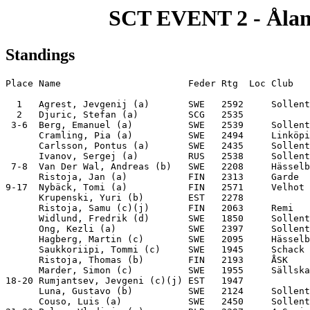
SCT EVENT 2 - Åland
Standings
Place Name                       Feder Rtg  Loc Club   
  1   Agrest, Jevgenij (a)       SWE   2592     Sollent
  2   Djuric, Stefan (a)         SCG   2535            
 3-6  Berg, Emanuel (a)          SWE   2539     Sollent
      Cramling, Pia (a)          SWE   2494     Linköpi
      Carlsson, Pontus (a)       SWE   2435     Sollent
      Ivanov, Sergej (a)         RUS   2538     Sollent
 7-8  Van Der Wal, Andreas (b)   SWE   2208     Hässelb
      Ristoja, Jan (a)           FIN   2313     Garde  
9-17  Nybäck, Tomi (a)           FIN   2571     Velhot 
      Krupenski, Yuri (b)        EST   2278            
      Ristoja, Samu (c)(j)       FIN   2063     Remi   
      Widlund, Fredrik (d)       SWE   1850     Sollent
      Ong, Kezli (a)             SWE   2397     Sollent
      Hagberg, Martin (c)        SWE   2095     Hässelb
      Saukkoriipi, Tommi (c)     SWE   1945     Schack 
      Ristoja, Thomas (b)        FIN   2193     ÅSK    
      Marder, Simon (c)          SWE   1955     Sällska
18-20 Rumjantsev, Jevgeni (c)(j) EST   1947            
      Luna, Gustavo (b)          SWE   2124     Sollent
      Couso, Luis (a)            SWE   2450     Sollent