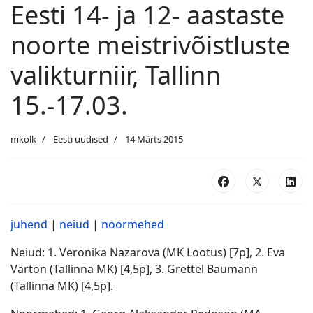
Eesti 14- ja 12- aastaste
noorte meistrivõistluste
valikturniir, Tallinn
15.-17.03.
mkolk
Eesti uudised
14 Märts 2015
juhend
|
neiud
|
noormehed
Neiud: 1. Veronika Nazarova (MK Lootus) [7p], 2. Eva
Värton (Tallinna MK) [4,5p], 3. Grettel Baumann
(Tallinna MK) [4,5p].