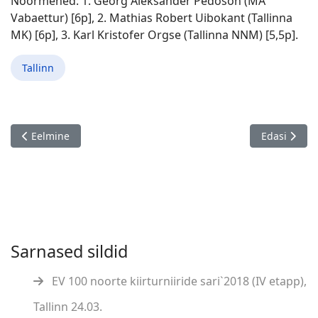
Noormehed: 1. Georg Aleksander Pedoson (MA
Vabaettur) [6p], 2. Mathias Robert Uibokant (Tallinna
MK) [6p], 3. Karl Kristofer Orgse (Tallinna NNM) [5,5p].
Tallinn
Eelmine artikkel: Lev Braschinsky 5. mälestusturniir, Viljandi 1
Järgmine art
Eelmine
Edasi
Sarnased sildid
EV 100 noorte kiirturniiride sari`2018 (IV etapp),
Tallinn 24.03.