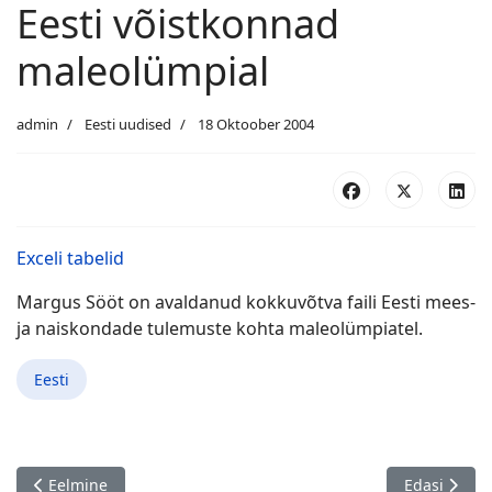
Eesti võistkonnad
maleolümpial
admin
Eesti uudised
18 Oktoober 2004
Exceli tabelid
Margus Sööt on avaldanud kokkuvõtva faili Eesti mees-
ja naiskondade tulemuste kohta maleolümpiatel.
Eesti
Eelmine artikkel: 3. Hillar Hanssoo mälestusvõistlus, 22.10.
Järgmine art
Eelmine
Edasi