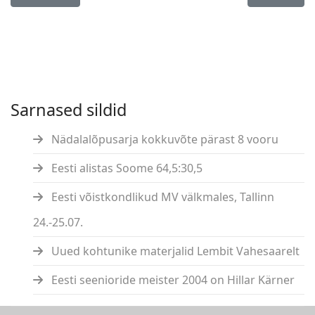
Sarnased sildid
Nädalalõpusarja kokkuvõte pärast 8 vooru
Eesti alistas Soome 64,5:30,5
Eesti võistkondlikud MV välkmales, Tallinn
24.-25.07.
Uued kohtunike materjalid Lembit Vahesaarelt
Eesti seenioride meister 2004 on Hillar Kärner