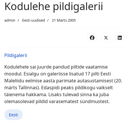
Kodulehe pildigalerii
admin
Eesti uudised
21 Märts 2005
Pildigalerii
Kodulehele sai juurde pandud piltide vaatamise
moodul. Esialgu on galeriisse lisatud 17 pilti Eesti
Maleliidu eelmise aasta parimate autasustamisest (20.
märts Tallinnas). Edaspidi peaks pildikogu vaikselt
täienema hakkama. Lisaks tulevad sinna ka juba
olemasolevad pildid varasematest sündmustest.
Eesti