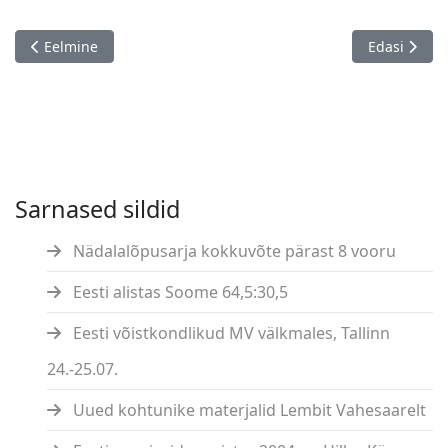
Eelmine artikkel: Tartu linna meistrivõistlused, 18.-20.03.
Järgmine art
Eelmine
Edasi
Sarnased sildid
Nädalalõpusarja kokkuvõte pärast 8 vooru
Eesti alistas Soome 64,5:30,5
Eesti võistkondlikud MV välkmales, Tallinn
24.-25.07.
Uued kohtunike materjalid Lembit Vahesaarelt