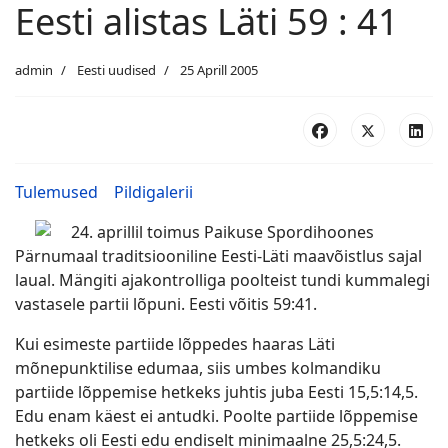
Eesti alistas Läti 59 : 41
admin
Eesti uudised
25 Aprill 2005
Tulemused
Pildigalerii
24. aprillil toimus Paikuse Spordihoones
Pärnumaal traditsiooniline Eesti-Läti maavõistlus sajal
laual. Mängiti ajakontrolliga poolteist tundi kummalegi
vastasele partii lõpuni. Eesti võitis 59:41.
Kui esimeste partiide lõppedes haaras Läti
mõnepunktilise edumaa, siis umbes kolmandiku
partiide lõppemise hetkeks juhtis juba Eesti 15,5:14,5.
Edu enam käest ei antudki. Poolte partiide lõppemise
hetkeks oli Eesti edu endiselt minimaalne 25,5:24,5.