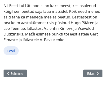
Nii Eesti kui Läti poolel on kaks meest, kes osalenud
kõigil senipeetud saja laua matšidel. Kõik need mehed
said täna ka meenega meeles peetud. Eestlastest on
pea kolm aastakümmet rivis püsinud Hugo Päären ja
Leo Teemäe, lätlastest Valentin Kirilovs ja Vsevolod
Dudzinskis. Matši esimese punkti tõi eestlastele Gert
Elmaste ja lätlastele A. Pavlucenko.
Eesti
Eelmine artikkel: Estonia won Latvia 59 : 41
Järgmine ar
Eelmine
Edasi