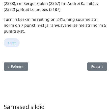
(2388), rm Sergei Zjukin (2367) fm Andrei Kalinitšev
(2352) ja Brait Lelumees (2187).
Turniiri keskmine reiting on 2413 ning suurmeistri
norm on 7 punkti 9-st ja rahvusvahelise meistri norm 5
punkti 9-st.
Eesti
Eelmine artikkel: Eesti kuni 10-aastaste meistrivõistlused, 06.-
Järgmine art
Eelmine
Edasi
Sarnased sildid