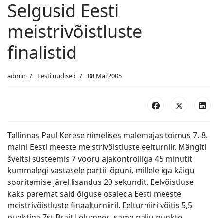
Selgusid Eesti
meistrivõistluste
finalistid
admin
Eesti uudised
08 Mai 2005
Tallinnas Paul Kerese nimelises malemajas toimus 7.-8.
maini Eesti meeste meistrivõistluste eelturniir. Mängiti
šveitsi süsteemis 7 vooru ajakontrolliga 45 minutit
kummalegi vastasele partii lõpuni, millele iga käigu
sooritamise järel lisandus 20 sekundit. Eelvõistluse
kaks paremat said õiguse osaleda Eesti meeste
meistrivõistluste finaalturniiril. Eelturniiri võitis 5,5
punktiga 7st Brait Lelumees, sama palju punkte