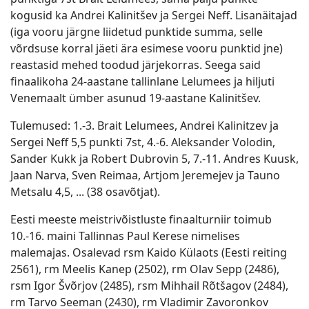
kogusid ka Andrei Kalinitšev ja Sergei Neff. Lisanäitajad
(iga vooru järgne liidetud punktide summa, selle
võrdsuse korral jäeti ära esimese vooru punktid jne)
reastasid mehed toodud järjekorras. Seega said
finaalikoha 24-aastane tallinlane Lelumees ja hiljuti
Venemaalt ümber asunud 19-aastane Kalinitšev.
Tulemused: 1.-3. Brait Lelumees, Andrei Kalinitzev ja
Sergei Neff 5,5 punkti 7st, 4.-6. Aleksander Volodin,
Sander Kukk ja Robert Dubrovin 5, 7.-11. Andres Kuusk,
Jaan Narva, Sven Reimaa, Artjom Jeremejev ja Tauno
Metsalu 4,5, ... (38 osavõtjat).
Eesti meeste meistrivõistluste finaalturniir toimub
10.-16. maini Tallinnas Paul Kerese nimelises
malemajas. Osalevad rsm Kaido Külaots (Eesti reiting
2561), rm Meelis Kanep (2502), rm Olav Sepp (2486),
rsm Igor Švõrjov (2485), rsm Mihhail Rõtšagov (2484),
rm Tarvo Seeman (2430), rm Vladimir Zavoronkov