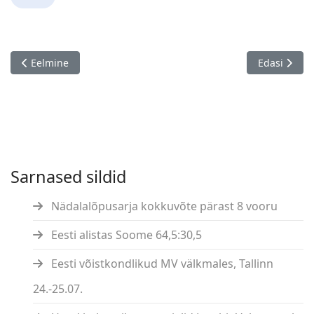
Eelmine artikkel: Kalevi firmaspordi meistrivõistlused males, T
Järgmine art
Eelmine
Edasi
Sarnased sildid
Nädalalõpusarja kokkuvõte pärast 8 vooru
Eesti alistas Soome 64,5:30,5
Eesti võistkondlikud MV välkmales, Tallinn
24.-25.07.