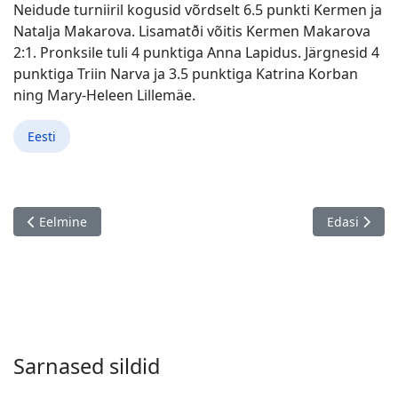
Neidude turniiril kogusid võrdselt 6.5 punkti Kermen ja
Natalja Makarova. Lisamatði võitis Kermen Makarova
2:1. Pronksile tuli 4 punktiga Anna Lapidus. Järgnesid 4
punktiga Triin Narva ja 3.5 punktiga Katrina Korban
ning Mary-Heleen Lillemäe.
Eesti
Eelmine artikkel: Eesti meistrivõistluste valikturniir, Tallinn 25.
Järgmine ar
Eelmine
Edasi
Sarnased sildid