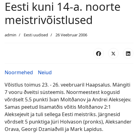
Eesti kuni 14-a. noorte
meistrivõistlused
admin
Eesti uudised
26 Veebruar 2006
Noormehed
Neiud
Võistlus toimus 23. - 26. veebruaril Haapsalus. Mängiti
7 vooru ðveitsi süsteemis. Noormeestest kogusid
võrdselt 5.5 punkti Ivan Moltðanov ja Andrei Aleksejev.
Samas peetud lisamatðis võitis Moltðanov 2:1
Aleksejevit ja tuli sellega Eesti meistriks. Järgnesid
võrdselt 5 punktiga Jüri Holvason (pronks), Aleksander
Orava, Georgi Dzaniaðvili ja Mark Lapidus.