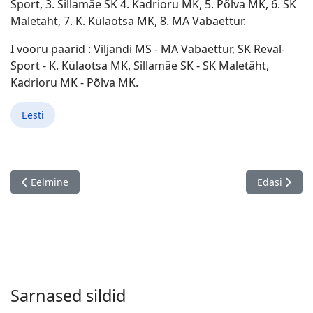
Sport, 3. Sillamäe SK 4. Kadrioru MK, 5. Põlva MK, 6. SK
Maletäht, 7. K. Külaotsa MK, 8. MA Vabaettur.
I vooru paarid : Viljandi MS - MA Vabaettur, SK Reval-
Sport - K. Külaotsa MK, Sillamäe SK - SK Maletäht,
Kadrioru MK - Põlva MK.
Eesti
Eelmine artikkel: Tere, Kevad ! Paikuse 23.03.
Järgmine art
Eelmine
Edasi
Sarnased sildid