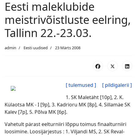
Eesti maleklubide
meistrivõistluste eelring,
Tallinn 22.-23.03.
admin
Eesti uudised
23 Märts 2008
[ tulemused ]
[ pildigalerii ]
1. SK Maletäht [10p], 2. K.
Külaotsa MK - I [9p], 3. Kadrioru MK [8p], 4. Sillamäe SK
Kalev [7p], 5. Põlva MK [6p].
Vahetult pärast eelturniiri lõppu toimus finaalturniiri
loosimine. Loosijärjestus : 1. Viljandi MS, 2. SK Reval-