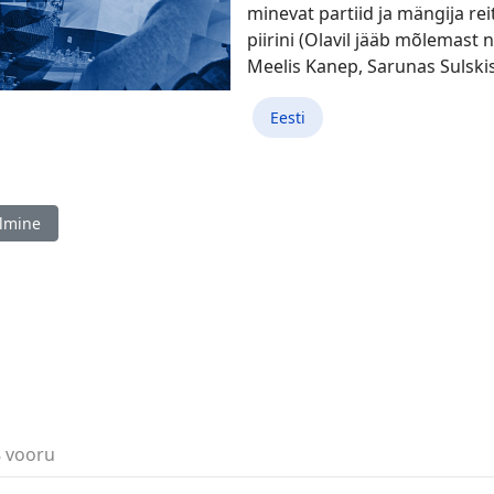
minevat partiid ja mängija r
piirini (Olavil jääb mõlemast
Meelis Kanep, Sarunas Sulskis
Eesti
ine artikkel: Fischeri Male Eesti meistrivõistlused ja Vint.ee 3. sün
lmine
8 vooru