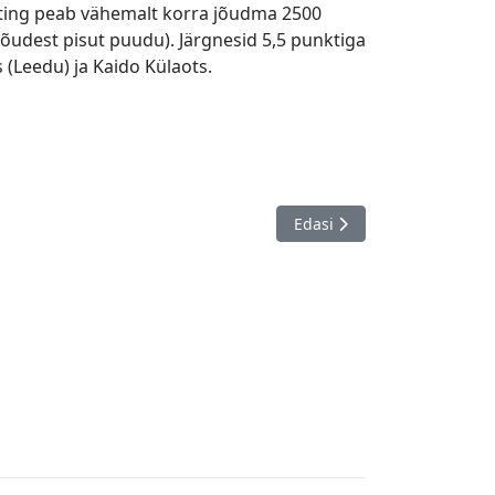
eiting peab vähemalt korra jõudma 2500
 nõudest pisut puudu). Järgnesid 5,5 punktiga
 (Leedu) ja Kaido Külaots.
nipäev
Järgmine artikkel: MA Vabaet
Edasi