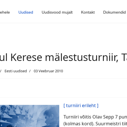
lehele
Uudised
Uudisvood mujalt
Kontakt
Dokumendid
ul Kerese mälestusturniir, T
Eesti uudised
03 Veebruar 2010
[ turniiri erileht ]
Turniiri võitis Olav Sepp 7 pu
(kolmas kord). Suurmeistri ti