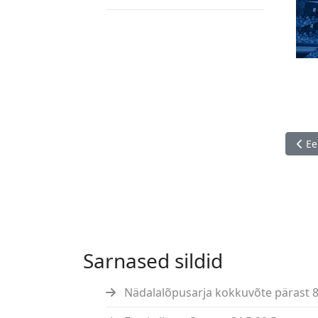
Eelm
Ee
Sarnased sildid
Nädalalõpusarja kokkuvõte pärast 