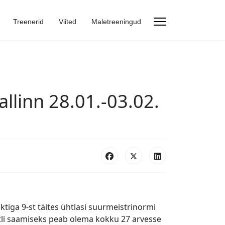
Treenerid
Viited
Maletreeningud
allinn 28.01.-03.02.
nktiga 9-st täites ühtlasi suurmeistrinormi
itli saamiseks peab olema kokku 27 arvesse