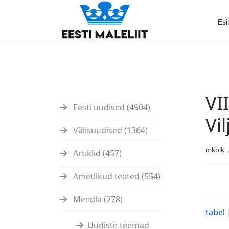
Esi
VI
Eesti uudised (4904)
Vi
Välisuudised (1364)
mkolk
Artiklid (457)
Ametlikud teated (554)
Meedia (278)
tabel
Uudiste teemad