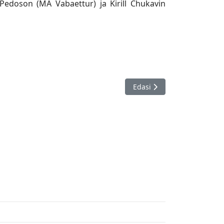
Pedoson (MA Vabaettur) ja Kirill Chukavin
n 24.03.
Järgmine artikkel: Tallinna 
Edasi