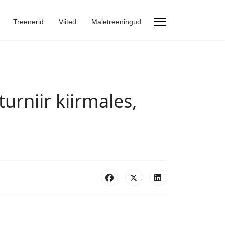
Treenerid
Viited
Maletreeningud
urniir kiirmales,