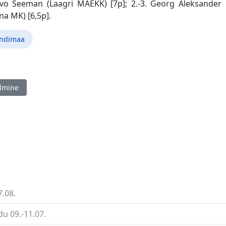
rvo Seeman (Laagri MAEKK) [7p]; 2.-3. Georg Aleksander 
nna MK) [6,5p].
andimaa
ine artikkel: EV 100 noorte kiirturniiride sari`2018 (IV etapp), Tallin
lmine
7.08.
u 09.-11.07.