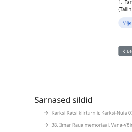
1. Ta
(Talli
Vilj
Eelm
Ee
Sarnased sildid
Karksi Ratsi kiirturniir, Karksi-Nuia 0
38. Ilmar Raua memoriaal, Vana-Võid