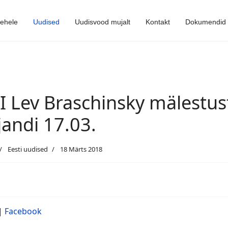
lehele
Uudised
Uudisvood mujalt
Kontakt
Dokumendid
II Lev Braschinsky mälestust
ljandi 17.03.
Eesti uudised
18 Märts 2018
|
Facebook