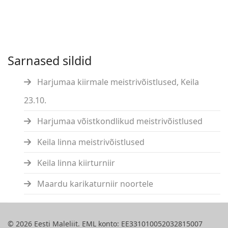
Sarnased sildid
Harjumaa kiirmale meistrivõistlused, Keila
23.10.
Harjumaa võistkondlikud meistrivõistlused
Keila linna meistrivõistlused
Keila linna kiirturniir
Maardu karikaturniir noortele
© 2026 Eesti Maleliit. EML konto: EE331010052032815007