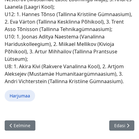
Laanela (Laagri Kool);
U12: 1. Hannes Tõnso (Tallinna Kristiine Gümnaasium),
2. Eva Värton (Tallinna Kesklinna Põhikool), 3. Trent
Asso Tõnisson (Tallinna Tehnikagümnaasium);
U10: 1. Joonas Aditya Naestema (Vanalinna
Hariduskolleegium), 2. Miikael Mellikov (Kivioja
Põhikool), 3. Artur Mihhailov (Tallinna Prantsuse
Lütseum);
U8: 1. Akira Kivi (Rakvere Vanalinna Kool), 2. Artjom
Aleksejev (Mustamäe Humanitaargümnaasium), 3.
Andri Vichterstein (Tallinna Kristiine Gümnaasium).
Harjumaa
Eelmine artikkel: Noorte kiirturniiride sarjas osales 236 last!
Järgmine art
Eelmine
Edasi