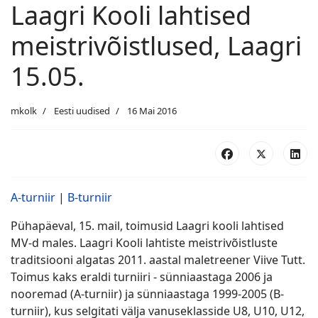
Laagri Kooli lahtised
meistrivõistlused, Laagri
15.05.
mkolk
Eesti uudised
16 Mai 2016
A-turniir
|
B-turniir
Pühapäeval, 15. mail, toimusid Laagri kooli lahtised
MV-d males. Laagri Kooli lahtiste meistrivõistluste
traditsiooni algatas 2011. aastal maletreener Viive Tutt.
Toimus kaks eraldi turniiri - sünniaastaga 2006 ja
nooremad (A-turniir) ja sünniaastaga 1999-2005 (B-
turniir), kus selgitati välja vanuseklasside U8, U10, U12,