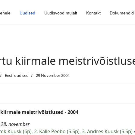
lehele
Uudised
Uudisvood mujalt
Kontakt
Dokumendid
rtu kiirmale meistrivõistlus
Eesti uudised
29 November 2004
 kiirmale meistrivõistlused - 2004
, 28. november
rek Kuusk (6p), 2. Kalle Peebo (5.5p), 3. Andres Kuusk (5.5p)