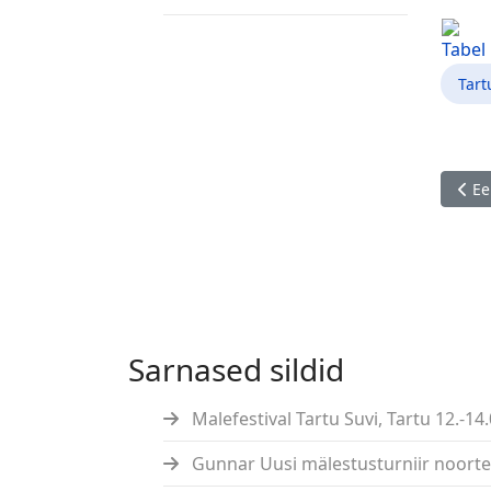
Tabel
Tar
Eelm
Ee
Sarnased sildid
Malefestival Tartu Suvi, Tartu 12.-14.
Gunnar Uusi mälestusturniir noortele