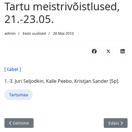
Tartu meistrivõistlused,
21.-23.05.
admin
Eesti uudised
26 Mai 2010
[ tabel ]
1.-3. Juri Seljodkin, Kalle Peebo, Kristjan Sander [5p].
Tartumaa
Eelmine artikkel: 34. Lehola-Lembitu Ratsu välkmale turniir, Vi
Järgmine art
Eelmine
Edasi