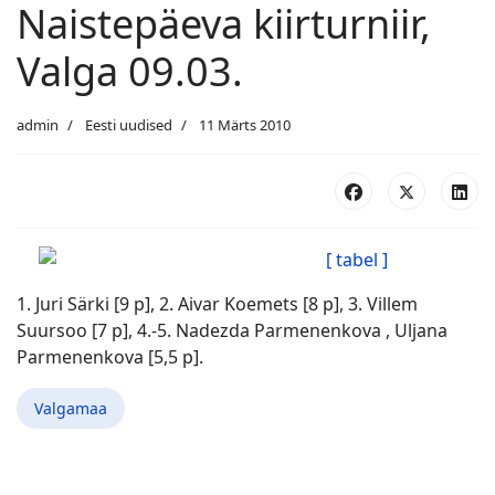
Naistepäeva kiirturniir,
Valga 09.03.
admin
Eesti uudised
11 Märts 2010
[ tabel ]
1. Juri Särki [9 p], 2. Aivar Koemets [8 p], 3. Villem
Suursoo [7 p], 4.-5. Nadezda Parmenenkova , Uljana
Parmenenkova [5,5 p].
Valgamaa