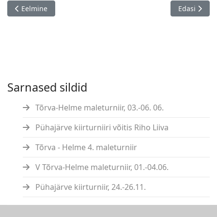
Eelmine artikkel: Valga noote meistrivõistlused, 20.02.
Järgmine art
Eelmine
Edasi
Sarnased sildid
Tõrva-Helme maleturniir, 03.-06. 06.
Pühajärve kiirturniiri võitis Riho Liiva
Tõrva - Helme 4. maleturniir
V Tõrva-Helme maleturniir, 01.-04.06.
Pühajärve kiirturniir, 24.-26.11.