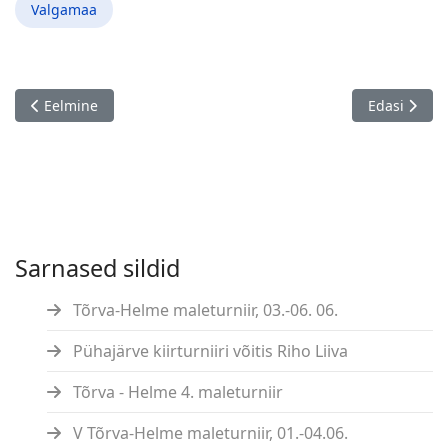
Valgamaa
Eelmine artikkel: Endel Kivioja - 70!
Järgmine art
Eelmine
Edasi
Sarnased sildid
Tõrva-Helme maleturniir, 03.-06. 06.
Pühajärve kiirturniiri võitis Riho Liiva
Tõrva - Helme 4. maleturniir
V Tõrva-Helme maleturniir, 01.-04.06.