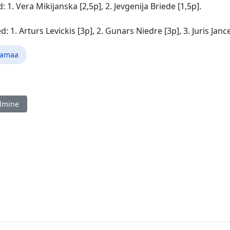
: 1. Vera Mikijanska [2,5p], 2. Jevgenija Briede [1,5p].
: 1. Arturs Levickis [3p], 2. Gunars Niedre [3p], 3. Juris Jance
gamaa
ine artikkel: Tallinna MK noorte kiirturniiril osales 114 last!
lmine