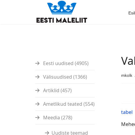
Esi
Va
Eesti uudised (4905)
mkolk
Välisuudised (1366)
Artiklid (457)
Ametlikud teated (554)
tabel
Meedia (278)
Mehed:
Uudiste teemad