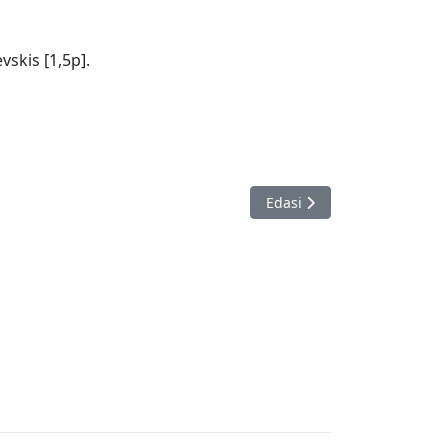
vskis [1,5p].
Järgmine artikkel: X Põlva k
Edasi