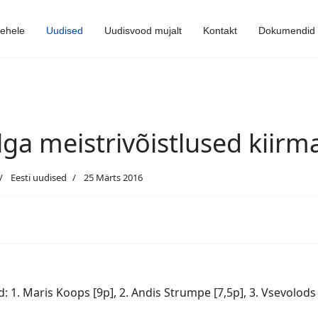
lehele
Uudised
Uudisvood mujalt
Kontakt
Dokumendid
lga meistrivõistlused kiirma
Eesti uudised
25 Märts 2016
 1. Maris Koops [9p], 2. Andis Strumpe [7,5p], 3. Vsevolods 