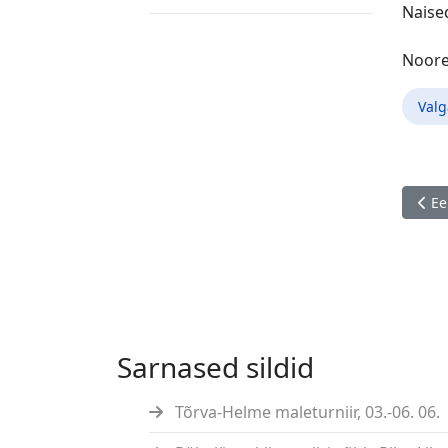
Naised
Noored
Val
Eelm
Ee
Sarnased sildid
Tõrva-Helme maleturniir, 03.-06. 06.