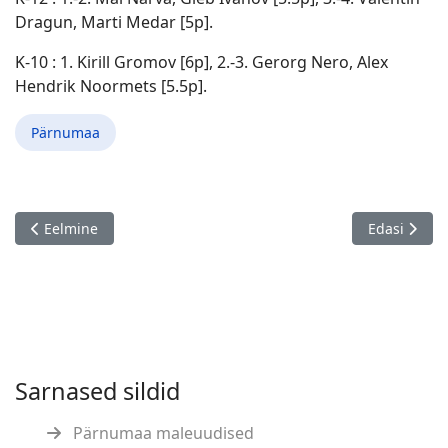
Dragun, Marti Medar [5p].
K-10 : 1. Kirill Gromov [6p], 2.-3. Gerorg Nero, Alex
Hendrik Noormets [5.5p].
Pärnumaa
Eelmine artikkel: Igor Kullamaa mälestusturniir, Tartu 18.07.
Järgmine art
Eelmine
Edasi
Sarnased sildid
Pärnumaa maleuudised