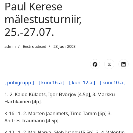
Paul Kerese
mälestusturniir,
25.-27.07.
admin
Eesti uudised
28 Juuli 2008
[ põhigrupp ]
[ kuni 16-a ]
[ kuni 12-a ]
[ kuni 10-a ]
1.-2. Kaido Külaots, Igor Ðvõrjov [4.5p], 3. Markku
Hartikainen [4p].
K-16 : 1.-2. Marten Jaanimets, Timo Tamm [6p] 3.
Andres Traumann [4.5p].
K-12 : 1.-2. Mai Narva, Gleb Ivanov [5.5p], 3.-4. Valentin